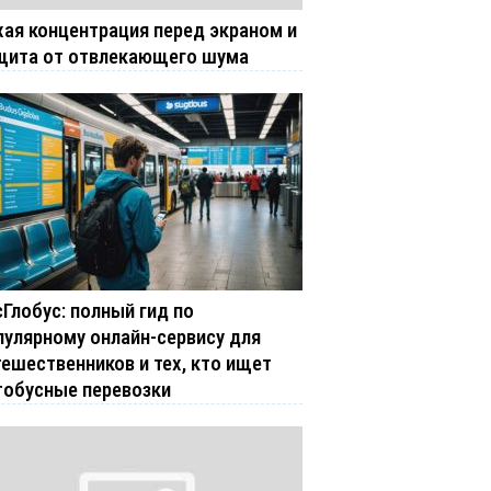
хая концентрация перед экраном и
щита от отвлекающего шума
сГлобус: полный гид по
пулярному онлайн-сервису для
тешественников и тех, кто ищет
тобусные перевозки