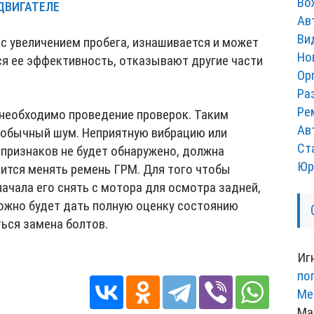
Во
ДВИГАТЕЛЕ
Ав
Ви
с увеличением пробега, изнашивается и может
Но
ся ее эффективность, отказывают другие части
Ор
Ра
Ре
 необходимо проведение проверок. Таким
Ав
еобычный шум. Неприятную вибрацию или
Ст
х признаков не будет обнаружено, должна
Юр
дится менять ремень ГРМ. Для того чтобы
начала его снять с мотора для осмотра задней,
можно будет дать полную оценку состоянию
ься замена болтов.
Иг
по
Ме
Ма