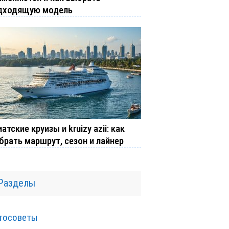
дходящую модель
атские круизы и kruizy azii: как
брать маршрут, сезон и лайнер
Разделы
тосоветы