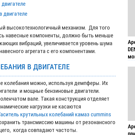
 двигателе
в двигателе
ый высокотехнологичный механизм. Для того
сь навесные компоненты, должно быть меньше
Ар
икающих вибраций, увеличивается уровень шума
DE
навесного агрегата с его компонентами.
мо
ЕБАНИЯ В ДВИГАТЕЛЕ
е колебания можно, используя демпферы. Их
игатели и мощные бензиновые двигатели.
коленчатом вале. Такая конструкция отделяет
инамические нагрузки не касаются
Гаситель крутильных колебаний камаз cummins
дохранить трансмиссию машины от резонансного
Ар
щего, когда совпадают частоты.
пр