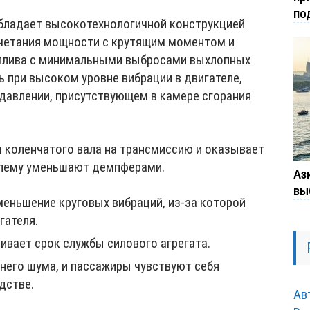
по
бладает высокотехнологичной конструкцией
очетания мощности с крутящим моментом и
плива с минимальными выбросами выхлопных
ь при высоком уровне вибрации в двигателе,
давлении, присутствующем в камере сгорания
 коленчатого вала на трансмиссию и оказывает
блему уменьшают демпферами.
Ази
вы
меньшение круговых вибраций, из-за которой
гателя.
ивает срок службы силового агрегата.
шнего шума, и пассажиры чувствуют себя
дстве.
Ав