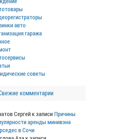
ждение
тотовары
деорегистраторы
винки авто
ганизация гаража
зное
монт
тосервисы
атьи
идические советы
Свежие комментарии
натов Сергей
к записи
Причины
пулярности аренды минивэна
рседес в Сочи
слова Аза
к записи