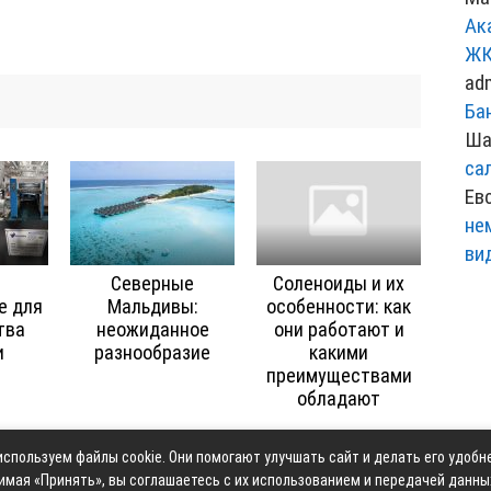
Ак
ЖК
ad
Ба
Ша
са
Ев
не
ви
Северные
Соленоиды и их
е для
Мальдивы:
особенности: как
тва
неожиданное
они работают и
и
разнообразие
какими
преимуществами
обладают
спользуем файлы cookie. Они помогают улучшать сайт и делать его удобн
Контакты
Карта сай
имая «Принять», вы соглашаетесь с их использованием и передачей данны