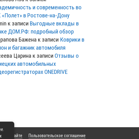
адемичность и современность во
 «Полет» в Ростове-на-Дону
min
к записи
Выгодные вклады в
нке ДОМ.РФ: подробный обзор
рапова Бажена
к записи
Коврики в
лон и багажник автомобиля
сеева Царина
к записи
Отзывы о
мецких автомобильных
деорегистраторах ONEDRIVE
ее.
та
О сайте
Пользовательское соглашение
х