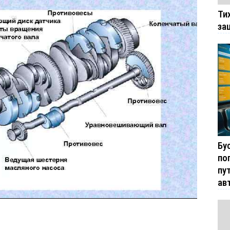
Ти
за
Бу
по
пу
ав