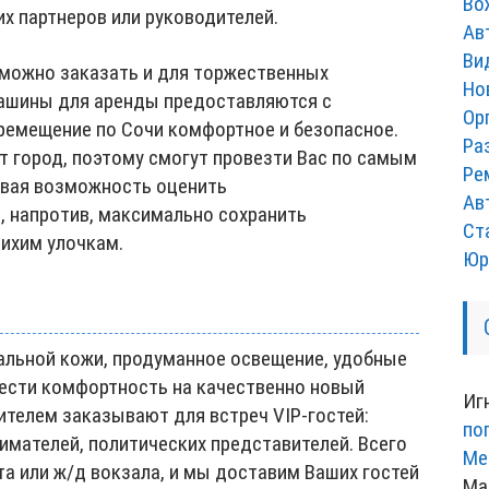
Во
х партнеров или руководителей.
Ав
Ви
можно заказать и для торжественных
Но
Машины для аренды предоставляются с
Ор
ремещение по Сочи комфортное и безопасное.
Ра
т город, поэтому смогут провезти Вас по самым
Ре
вая возможность оценить
Ав
, напротив, максимально сохранить
Ст
тихим улочкам.
Юр
ральной кожи, продуманное освещение, удобные
ести комфортность на качественно новый
Иг
ителем заказывают для встреч VIP-гостей:
по
имателей, политических представителей. Всего
Ме
а или ж/д вокзала, и мы доставим Ваших гостей
Ма