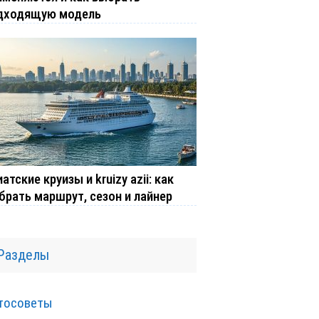
дходящую модель
атские круизы и kruizy azii: как
брать маршрут, сезон и лайнер
Разделы
тосоветы