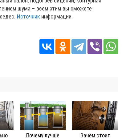
аный салон, подогрев сидений, контурная
влением шума – всем этим вы сможете
рседес.
Источник
информации.
ьно
Почему лучше
Зачем стоит