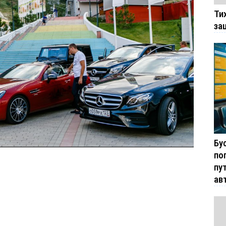
Ти
за
Бу
по
пу
ав