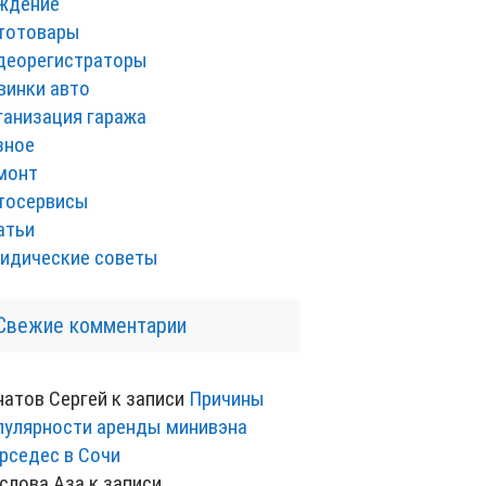
ждение
тотовары
деорегистраторы
винки авто
ганизация гаража
зное
монт
тосервисы
атьи
идические советы
Свежие комментарии
натов Сергей
к записи
Причины
пулярности аренды минивэна
рседес в Сочи
слова Аза
к записи