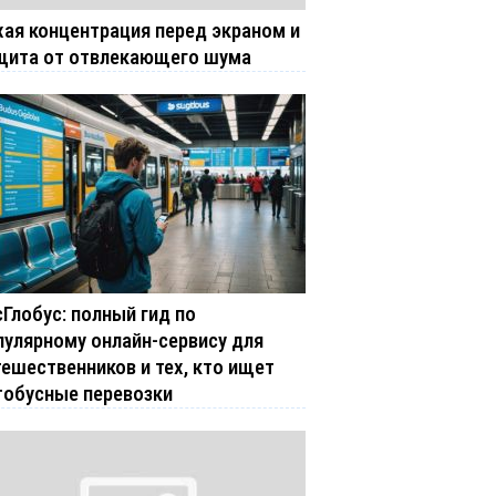
хая концентрация перед экраном и
щита от отвлекающего шума
сГлобус: полный гид по
пулярному онлайн-сервису для
тешественников и тех, кто ищет
тобусные перевозки