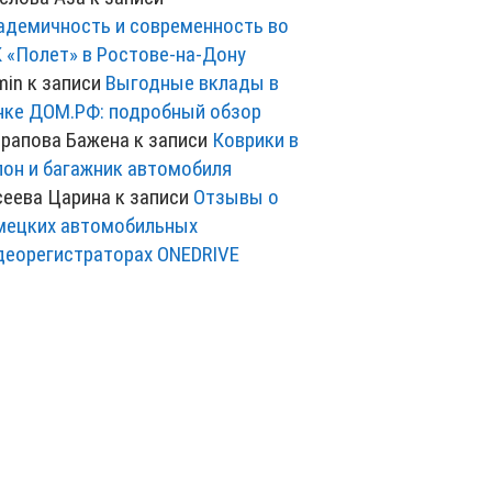
адемичность и современность во
 «Полет» в Ростове-на-Дону
min
к записи
Выгодные вклады в
нке ДОМ.РФ: подробный обзор
рапова Бажена
к записи
Коврики в
лон и багажник автомобиля
сеева Царина
к записи
Отзывы о
мецких автомобильных
деорегистраторах ONEDRIVE