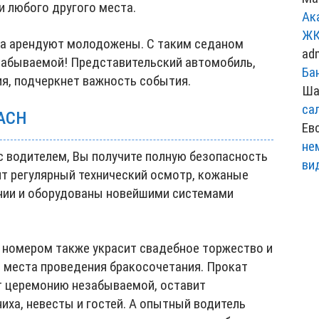
и любого другого места.
Ак
ЖК
са арендуют молодожены. С таким седаном
ad
забываемой! Представительский автомобиль,
Ба
я, подчеркнет важность события.
Ша
са
ACH
Ев
не
с водителем, Вы получите полную безопасность
ви
ит регулярный технический осмотр, кожаные
нии и оборудованы новейшими системами
. номером также украсит свадебное торжество и
 места проведения бракосочетания. Прокат
т церемонию незабываемой, оставит
иха, невесты и гостей. А опытный водитель