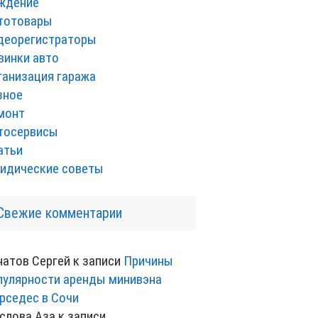
ждение
тотовары
деорегистраторы
винки авто
ганизация гаража
зное
монт
тосервисы
атьи
идические советы
Свежие комментарии
натов Сергей
к записи
Причины
пулярности аренды минивэна
рседес в Сочи
слова Аза
к записи