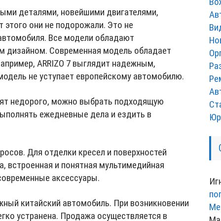
Во
ыми деталями, новейшими двигателями,
Ав
т этого они не подорожали. Это не
Ви
автомобиля. Все модели обладают
Но
м дизайном. Современная модель обладает
Ор
Например, ARRIZO 7 выглядит надежным,
Ра
одель не уступает европейскому автомобилю.
Ре
Ав
оят недорого, можно выбрать подходящую
Ст
ыполнять ежедневные дела и ездить в
Юр
росов. Для отделки кресел и поверхностей
а, встроенная и понятная мультимедийная
 современные аксессуары.
Иг
по
жный китайский автомобиль. При возникновении
Ме
егко устранена. Продажа осуществляется в
Ма