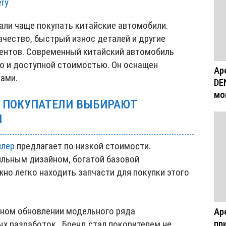
ry
ли чаще покупать китайские автомобили.
ачество, быстрый износ деталей и другие
ентов. Современный китайский автомобиль
ю и доступной стоимостью. Он оснащен
Ар
ами.
DE
мо
 ПОКУПАТЕЛИ ВЫБИРАЮТ
И
илер
предлагает по низкой стоимости.
льным дизайном, богатой базовой
но легко находить запчасти для покупки этого
нном обновлении модельного ряда
Ар
пр
х разработок. Бренд стал покорителем не