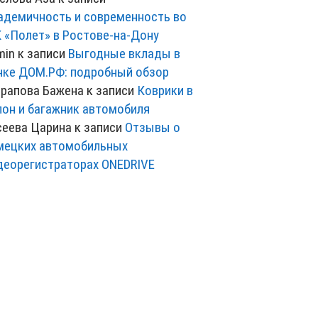
адемичность и современность во
 «Полет» в Ростове-на-Дону
min
к записи
Выгодные вклады в
нке ДОМ.РФ: подробный обзор
рапова Бажена
к записи
Коврики в
лон и багажник автомобиля
сеева Царина
к записи
Отзывы о
мецких автомобильных
деорегистраторах ONEDRIVE