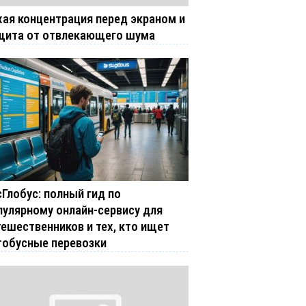
хая концентрация перед экраном и
щита от отвлекающего шума
сГлобус: полный гид по
пулярному онлайн-сервису для
тешественников и тех, кто ищет
тобусные перевозки