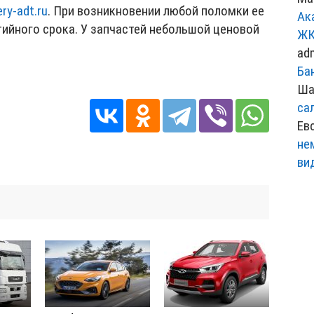
ery-adt.ru
. При возникновении любой поломки ее
Ак
ийного срока. У запчастей небольшой ценовой
ЖК
ad
Ба
Ша
са
Ев
не
ви