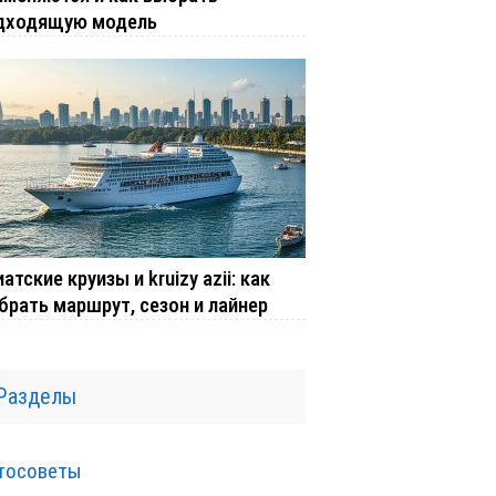
дходящую модель
атские круизы и kruizy azii: как
брать маршрут, сезон и лайнер
Разделы
тосоветы