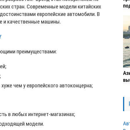
по
йских стран. Современные модели китайских
достоинствами европейские автомобили. В
е и качественные машины.
Y
ующими преимуществами:
ей;
Ази
;
вы
хуже чем у европейского автоконцерна;
ть в любых интернет-магазинах;
Ав
одходящей модели.