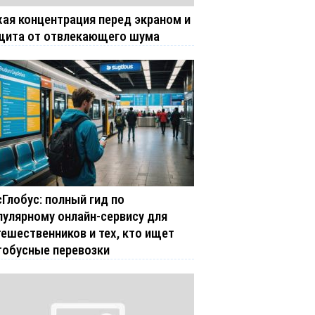
хая концентрация перед экраном и
щита от отвлекающего шума
сГлобус: полный гид по
пулярному онлайн-сервису для
тешественников и тех, кто ищет
тобусные перевозки