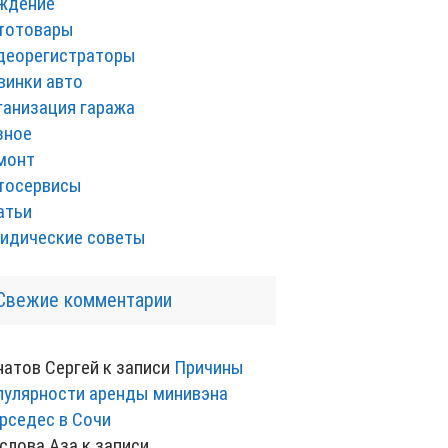
ждение
тотовары
деорегистраторы
винки авто
ганизация гаража
зное
монт
тосервисы
атьи
идические советы
Свежие комментарии
натов Сергей
к записи
Причины
пулярности аренды минивэна
рседес в Сочи
слова Аза
к записи