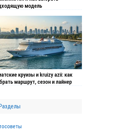
дходящую модель
атские круизы и kruizy azii: как
брать маршрут, сезон и лайнер
Разделы
тосоветы