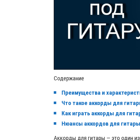
Содержание
Преимущества и характерист
Что такое аккорды для гита
Как играть аккорды для гит
Нюансы аккордов для гитар
Аккорды для гитары — это один и