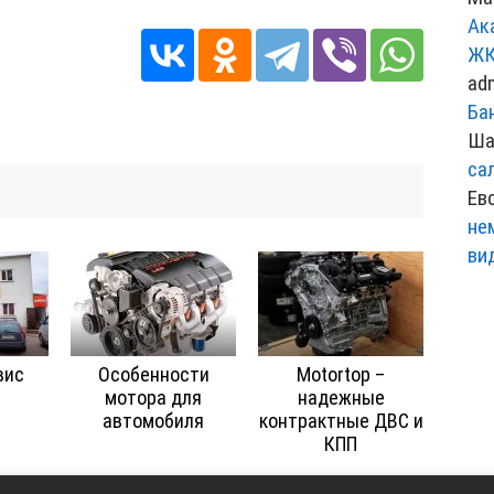
Ак
ЖК
ad
Ба
Ша
са
Ев
не
ви
вис
Особенности
Motortop –
мотора для
надежные
автомобиля
контрактные ДВС и
КПП