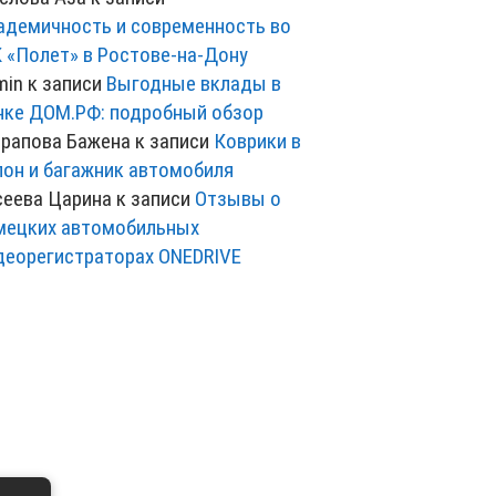
адемичность и современность во
 «Полет» в Ростове-на-Дону
min
к записи
Выгодные вклады в
нке ДОМ.РФ: подробный обзор
рапова Бажена
к записи
Коврики в
лон и багажник автомобиля
сеева Царина
к записи
Отзывы о
мецких автомобильных
деорегистраторах ONEDRIVE