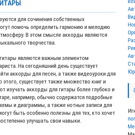
Во
ГИТАРЫ
Ав
Ви
зуются для сочинения собственных
Но
огут помочь определить гармонию и мелодию
Ор
 атмосферу. В этом смысле аккорды являются
Ра
ыкального творчества.
Ре
Ав
я гитары являются важным элементом
Ст
ариста. На сегодняшний день существует
Юр
йти аккорды для песен, а также видеоуроки для
о этого, существует также множество книг и
ют изучать аккорды для гитары более глубоко и
итаре, например, обычно содержатся подробные
 схемы и диаграммы, а также нотные записи для
Иг
могут быть особенно полезны для тех, кто хочет
по
постепенно улучшать свои навыки.
Ме
Ма