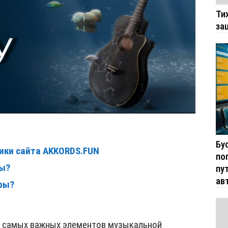
Ти
за
Бу
ики сайта AKKORDS.FUN
по
ры?
пу
ав
ары?
ы
з самых важных элементов музыкальной