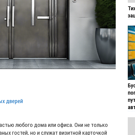
Ти
за
Бу
по
пу
ых дверей
ав
астью любого дома или офиса. Они не только
ных гостей, но и служат визитной карточкой