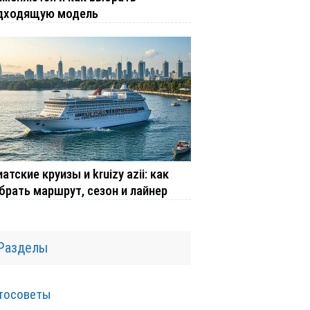
дходящую модель
атские круизы и kruizy azii: как
брать маршрут, сезон и лайнер
Разделы
тосоветы