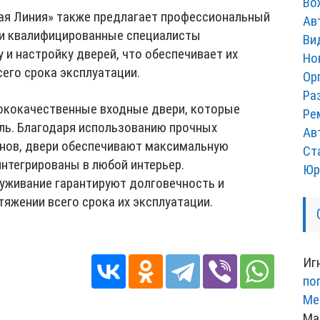
Во
ая Линия» также предлагает профессиональный
Ав
 и квалифицированные специалисты
Ви
 и настройку дверей, что обеспечивает их
Но
его срока эксплуатации.
Ор
Ра
ококачественные входные двери, которые
Ре
иль. Благодаря использованию прочных
Ав
нов, двери обеспечивают максимальную
Ст
интегрированы в любой интерьер.
Юр
уживание гарантируют долговечность и
тяжении всего срока их эксплуатации.
Иг
по
Ме
Ма