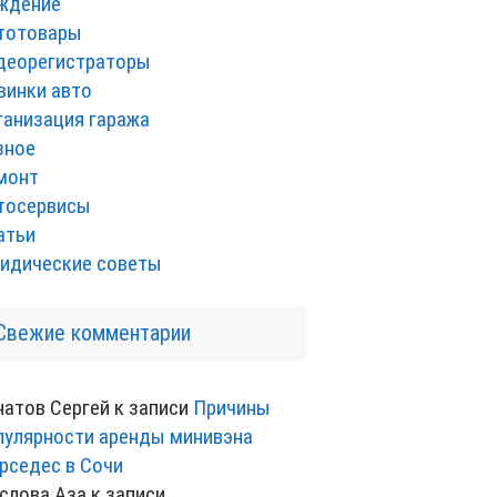
ждение
тотовары
деорегистраторы
винки авто
ганизация гаража
зное
монт
тосервисы
атьи
идические советы
Свежие комментарии
натов Сергей
к записи
Причины
пулярности аренды минивэна
рседес в Сочи
слова Аза
к записи