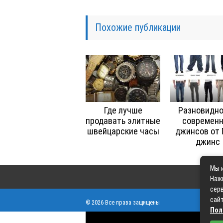
Похожие публикации
Где лучше
Разновидн
продавать элитные
современ
швейцарские часы
джинсов от 
джинс
Мы и
Наж
серв
сайт
© 2026 Все права защищены
Пол