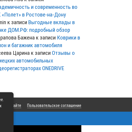
адемичность и современность во
 «Полет» в Ростове-на-Дону
min
к записи
Выгодные вклады в
нке ДОМ.РФ: подробный обзор
рапова Бажена
к записи
Коврики в
лон и багажник автомобиля
сеева Царина
к записи
Отзывы о
мецких автомобильных
деорегистраторах ONEDRIVE
ее.
та
О сайте
Пользовательское соглашение
х