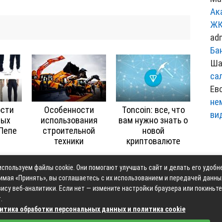
Ак
ЖК
ad
Ба
Ша
са
Ев
не
ости
Особенности
Toncoin: все, что
ви
ных
использования
вам нужно знать о
Пепе
строительной
новой
техники
криптовалюте
спользуем файлы cookie. Они помогают улучшать сайт и делать его удобн
Контакты
Карта сай
имая «Принять», вы соглашаетесь с их использованием и передачей данны
ису веб-аналитики. Если нет — измените настройки браузера или покиньте
.
итика обработки персональных данных и политика cookie