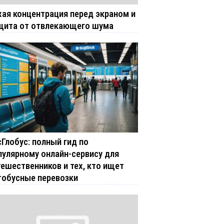
хая концентрация перед экраном и
щита от отвлекающего шума
сГлобус: полный гид по
пулярному онлайн-сервису для
тешественников и тех, кто ищет
тобусные перевозки