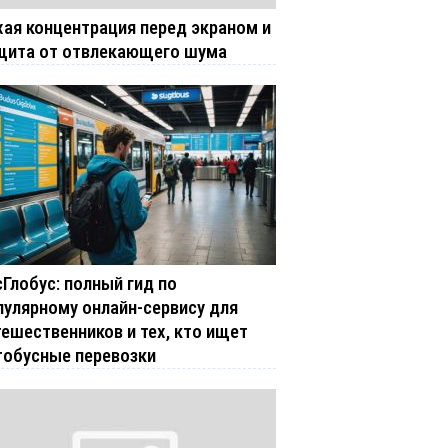
хая концентрация перед экраном и
щита от отвлекающего шума
сГлобус: полный гид по
пулярному онлайн-сервису для
тешественников и тех, кто ищет
тобусные перевозки