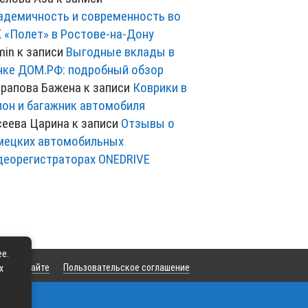
адемичность и современность во
 «Полет» в Ростове-на-Дону
min
к записи
Выгодные вклады в
нке ДОМ.РФ: подробный обзор
рапова Бажена
к записи
Коврики в
лон и багажник автомобиля
сеева Царина
к записи
Отзывы о
мецких автомобильных
деорегистраторах ONEDRIVE
ее.
та
О сайте
Пользовательское соглашение
х