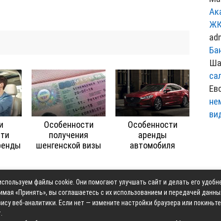
Ак
ЖК
ad
Ба
Ша
са
Ев
не
ви
и
Особенности
Особенности
сти
получения
аренды
ренды
шенгенской визы
автомобиля
спользуем файлы cookie. Они помогают улучшать сайт и делать его удобн
Контакты
Карта сай
имая «Принять», вы соглашаетесь с их использованием и передачей данны
ису веб-аналитики. Если нет — измените настройки браузера или покиньте
.