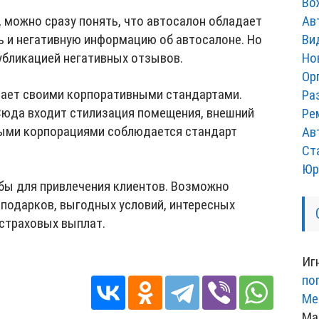
Во
 можно сразу понять, что автосалон обладает
Ав
ь и негативную информацию об автосалоне. Но
Ви
бликацией негативных отзывов.
Но
Ор
ает своими корпоративными стандартами.
Ра
 Сюда входит стилизация помещения, внешний
Ре
ными корпорациями соблюдается стандарт
Ав
Ст
Юр
бы для привлечения клиентов. Возможно
 подарков, выгодных условий, интересных
 страховых выплат.
Иг
по
Ме
Ма