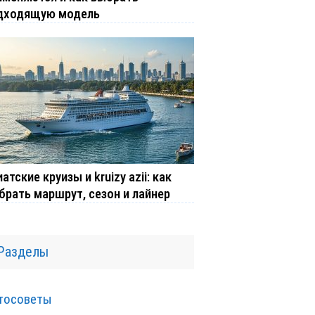
дходящую модель
атские круизы и kruizy azii: как
брать маршрут, сезон и лайнер
Разделы
тосоветы