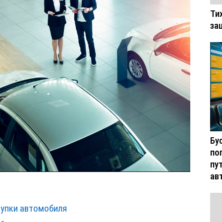
Ти
за
Бу
по
пу
ав
купки автомобиля