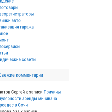
ждение
тотовары
деорегистраторы
винки авто
ганизация гаража
зное
монт
тосервисы
атьи
идические советы
Свежие комментарии
натов Сергей
к записи
Причины
пулярности аренды минивэна
рседес в Сочи
слова Аза
к записи