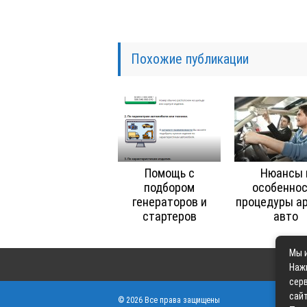
Похожие публикации
Помощь с
Нюансы 
подбором
особенно
генераторов и
процедуры а
стартеров
авто
Мы и
Наж
серв
сайт
© 2026 Все права защищены