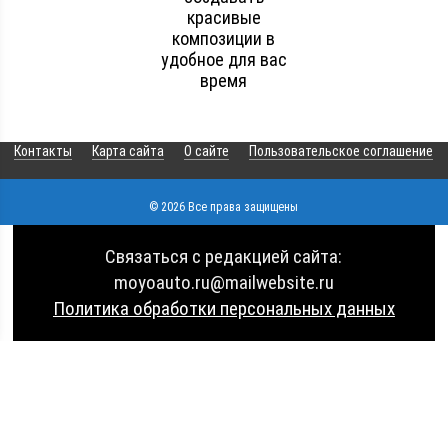
красивые
композиции в
удобное для вас
время
Контакты
Карта сайта
О сайте
Пользовательское соглашение
© 2026 Все права защищены
Связаться с редакцией сайта:
moyoauto.ru@mailwebsite.ru
Политика обработки персональных данных