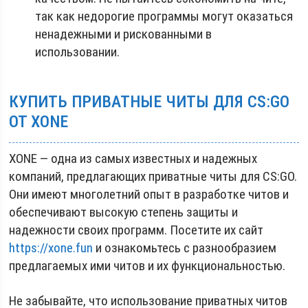
так как недорогие программы могут оказаться
ненадежными и рискованными в
использовании.
КУПИТЬ ПРИВАТНЫЕ ЧИТЫ ДЛЯ CS:GO
ОТ XONE
XONE — одна из самых известных и надежных
компаний, предлагающих приватные читы для CS:GO.
Они имеют многолетний опыт в разработке читов и
обеспечивают высокую степень защиты и
надежности своих программ. Посетите их сайт
https://xone.fun
и ознакомьтесь с разнообразием
предлагаемых ими читов и их функциональностью.
Не забывайте, что использование приватных читов