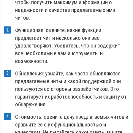
чтобы получить максимум информации о
надежности и качестве предлагаемых ими
читов.
Функционал: оцените, какие функции
предлагает чит и насколько они вас
удовлетворяют. Убедитесь, что он содержит
все необходимые вам инструменты и
возможности.
Обновления: узнайте, как часто обновляются
предлагаемые читы и какой поддержкой они
пользуются со стороны разработчиков. Это
гарантирует их работоспособность и защиту от
обнаружения.
Стоимость: оцените цену предлагаемых читов и
сравните ее с их функциональностью и
качеством. Не пытайтесь сэкономить на чите,