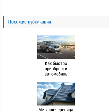
Похожие публикации
Как быстро
приобрести
автомобиль
Металлочерепица