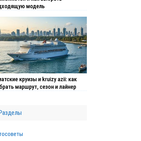
дходящую модель
атские круизы и kruizy azii: как
брать маршрут, сезон и лайнер
Разделы
тосоветы