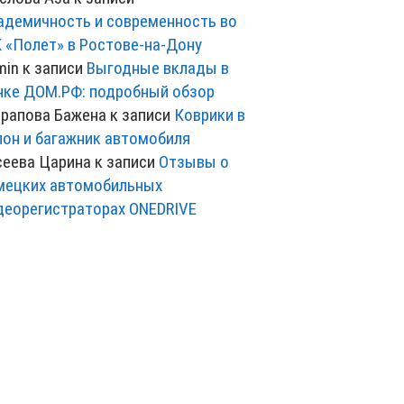
адемичность и современность во
 «Полет» в Ростове-на-Дону
min
к записи
Выгодные вклады в
нке ДОМ.РФ: подробный обзор
рапова Бажена
к записи
Коврики в
лон и багажник автомобиля
сеева Царина
к записи
Отзывы о
мецких автомобильных
деорегистраторах ONEDRIVE