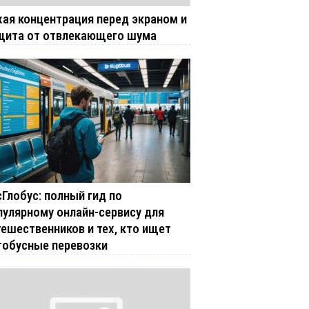
хая концентрация перед экраном и
щита от отвлекающего шума
сГлобус: полный гид по
пулярному онлайн-сервису для
тешественников и тех, кто ищет
тобусные перевозки