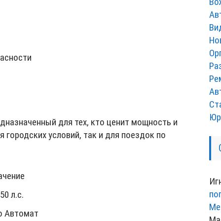
Во
Ав
Ви
Но
Ор
пасности
Ра
Ре
Ав
Ст
Юр
дназначенный для тех, кто ценит мощность и
я городских условий, так и для поездок по
ачение
Иг
по
150 л.с.
Ме
о Автомат
Ма