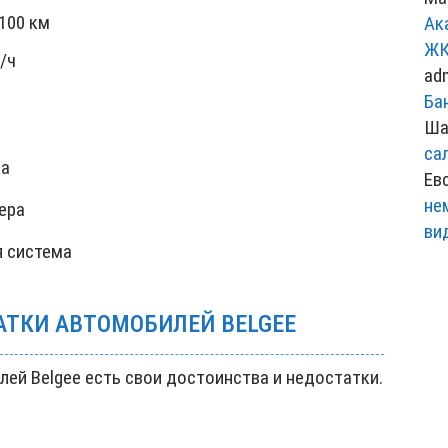
 100 км
Ак
ЖК
/ч
ad
Ба
Ша
са
ка
Ев
не
ера
ви
 система
АТКИ АВТОМОБИЛЕЙ BELGEE
лей Belgee есть свои достоинства и недостатки.