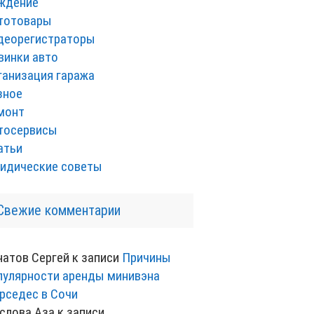
ждение
тотовары
деорегистраторы
винки авто
ганизация гаража
зное
монт
тосервисы
атьи
идические советы
Свежие комментарии
натов Сергей
к записи
Причины
пулярности аренды минивэна
рседес в Сочи
слова Аза
к записи