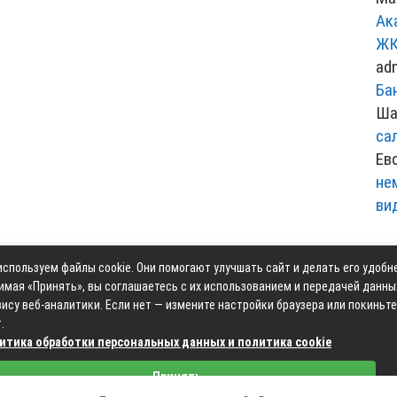
Ак
ЖК
ad
Ба
Ша
са
Ев
не
ви
спользуем файлы cookie. Они помогают улучшать сайт и делать его удобн
Контакты
Карта сай
имая «Принять», вы соглашаетесь с их использованием и передачей данны
ису веб-аналитики. Если нет — измените настройки браузера или покиньте
.
итика обработки персональных данных и политика cookie
Связаться с редакцией сайта: moyoauto.ru@mailwebsite.r
Принять
Политика обработки персональных данных