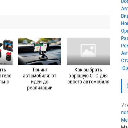
Во
Ав
Ви
Но
Ор
Ра
Ре
Ав
Ст
Юр
ить
Тюнинг
Как выбрать
ателе
автомобиля: от
хорошую СТО для
льно
идеи до
своего автомобиля
реализации
Иг
по
Ме
Ма