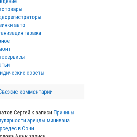
ждение
тотовары
деорегистраторы
винки авто
ганизация гаража
зное
монт
тосервисы
атьи
идические советы
Свежие комментарии
натов Сергей
к записи
Причины
пулярности аренды минивэна
рседес в Сочи
слова Аза
к записи