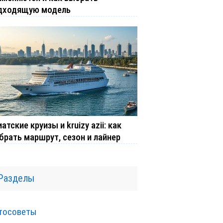
дходящую модель
атские круизы и kruizy azii: как
брать маршрут, сезон и лайнер
Разделы
тосоветы