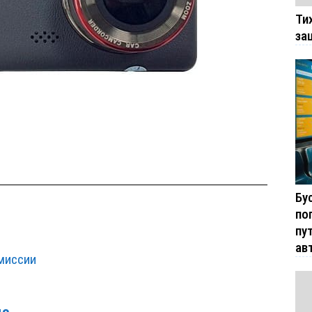
Ти
за
Бу
по
пу
ав
миссии