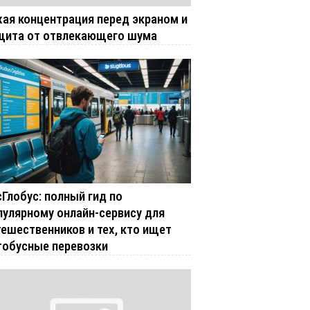
хая концентрация перед экраном и
щита от отвлекающего шума
сГлобус: полный гид по
пулярному онлайн-сервису для
тешественников и тех, кто ищет
тобусные перевозки