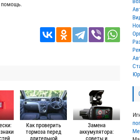
Во
 помощь.
Ав
Ви
Но
Ор
Ра
Ре
Ав
Ст
Юр
Иг
по
ески:
Как проверить
Замена
Ме
знаки
тормоза перед
аккумулятора:
стей
длительной
советы и
Ма