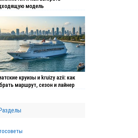
дходящую модель
атские круизы и kruizy azii: как
брать маршрут, сезон и лайнер
Разделы
тосоветы