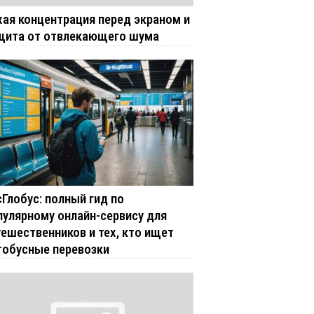
хая концентрация перед экраном и
щита от отвлекающего шума
сГлобус: полный гид по
пулярному онлайн-сервису для
тешественников и тех, кто ищет
тобусные перевозки