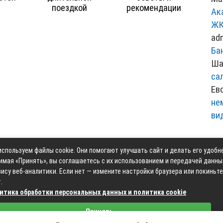
поездкой
рекомендации
Ак
ЖК
ad
Ба
Ша
са
Ев
не
ви
спользуем файлы cookie. Они помогают улучшать сайт и делать его удобн
Контакты
Карта сай
имая «Принять», вы соглашаетесь с их использованием и передачей данны
ису веб-аналитики. Если нет — измените настройки браузера или покиньте
.
итика обработки персональных данных и политика cookie
Связаться с редакцией сайта: moyoauto.ru@mailwebsite.r
Принять
Политика обработки персональных данных