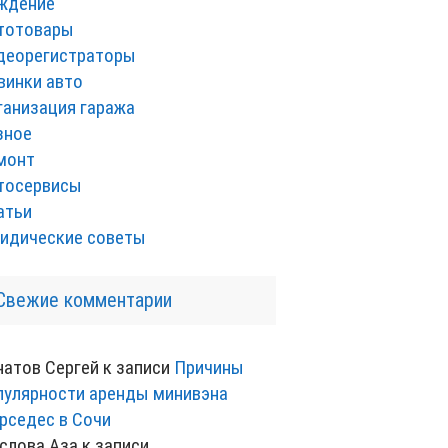
ждение
тотовары
деорегистраторы
винки авто
ганизация гаража
зное
монт
тосервисы
атьи
идические советы
Свежие комментарии
натов Сергей
к записи
Причины
пулярности аренды минивэна
рседес в Сочи
слова Аза
к записи