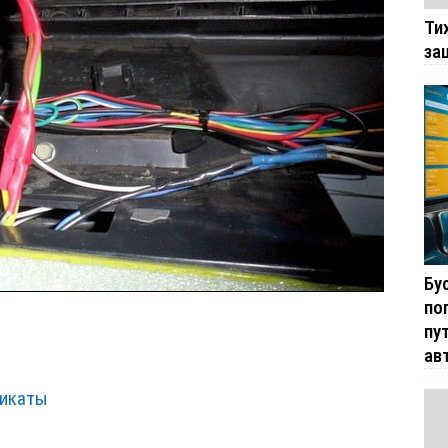
Ти
за
Бу
по
пу
ав
фикаты