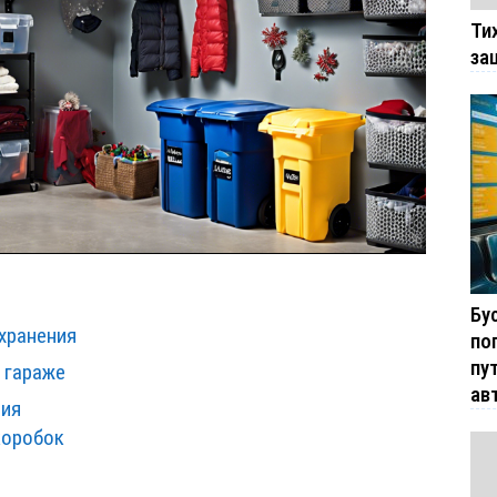
Ти
за
Бу
хранения
по
пу
 гараже
ав
ния
коробок