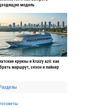
дходящую модель
атские круизы и kruizy azii: как
брать маршрут, сезон и лайнер
Разделы
тосоветы