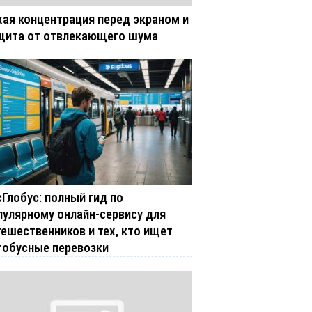
хая концентрация перед экраном и
щита от отвлекающего шума
сГлобус: полный гид по
пулярному онлайн-сервису для
тешественников и тех, кто ищет
тобусные перевозки