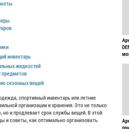
акеты
зеры
уаров
Ар
DE
рики
мо
ий инвентарь
ильных жидкостей
х предметов
ию сезонных вещей
одежда, спортивный инвентарь или летние
вильной организации и хранения. Это не только
 но и продлевает срок службы вещей. В этой
ы и советы, как оптимально организовать
Ар
пр