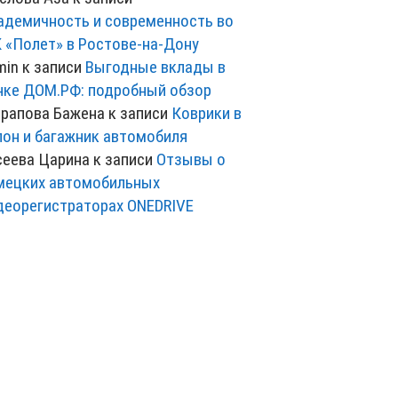
адемичность и современность во
 «Полет» в Ростове-на-Дону
min
к записи
Выгодные вклады в
нке ДОМ.РФ: подробный обзор
рапова Бажена
к записи
Коврики в
лон и багажник автомобиля
сеева Царина
к записи
Отзывы о
мецких автомобильных
деорегистраторах ONEDRIVE