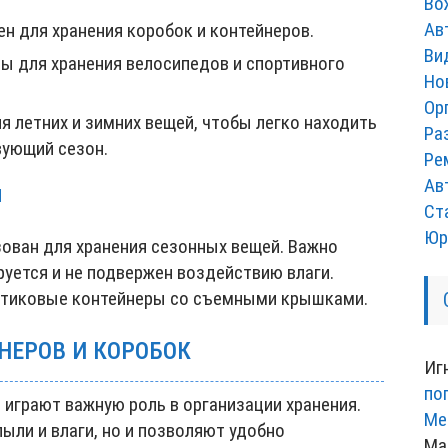
Во
Ав
ен для хранения коробок и контейнеров.
Ви
ы для хранения велосипедов и спортивного
Но
Ор
 летних и зимних вещей, чтобы легко находить
Ра
вующий сезон.
Ре
Ав
Я
Ст
Юр
ован для хранения сезонных вещей. Важно
руется и не подвержен воздействию влаги.
стиковые контейнеры со съемными крышками.
НЕРОВ И КОРОБОК
Иг
по
играют важную роль в организации хранения.
Ме
ыли и влаги, но и позволяют удобно
Ма