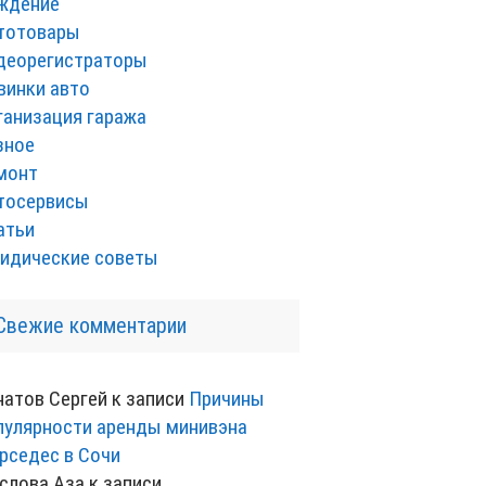
ждение
тотовары
деорегистраторы
винки авто
ганизация гаража
зное
монт
тосервисы
атьи
идические советы
Свежие комментарии
натов Сергей
к записи
Причины
пулярности аренды минивэна
рседес в Сочи
слова Аза
к записи