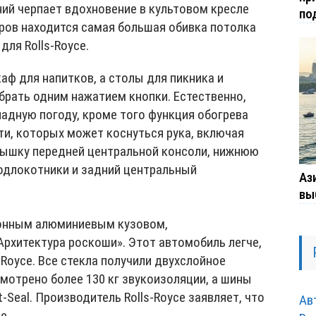
ий черпает вдохновение в культовом кресле
по
ров находится самая большая обивка потолка
 для Rolls-Royce.
ф для напитков, а столы для пикника и
брать одним нажатием кнопки. Естественно,
адную погоду, кроме того функция обогрева
ти, которых может коснуться рука, включая
рышку передней центральной консоли, нижнюю
одлокотники и задний центральный
Ази
вы
ионным алюминиевым кузовом,
Архитектура роскоши». Этот автомобиль легче,
-Royce. Все стекла получили двухслойное
мотрено более 130 кг звукоизоляции, а шины
-Seal. Производитель Rolls-Royce заявляет, что
Ав
е.