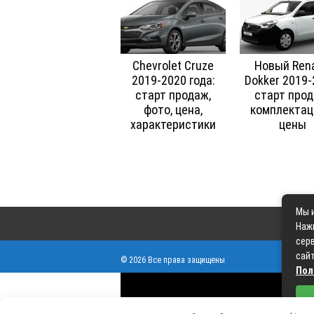
Chevrolet Cruze
Новый Rena
2019-2020 года:
Dokker 2019-
старт продаж,
старт прод
фото, цена,
комплектац
характеристики
цены
Мы и
Наж
серв
сайт
© 2026 Все права защищены
Пол