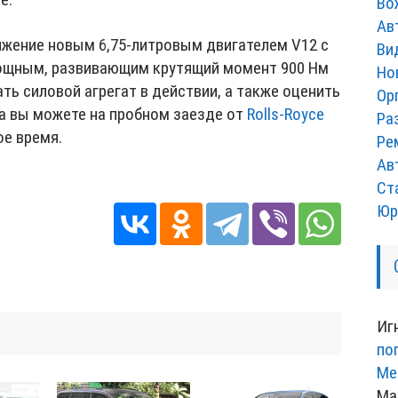
Во
Ав
жение новым 6,75-литровым двигателем V12 с
Ви
ощным, развивающим крутящий момент 900 Нм
Но
ть силовой агрегат в действии, а также оценить
Ор
а вы можете на пробном заезде от
Rolls-Royce
Ра
ое время.
Ре
Ав
Ст
Юр
Иг
по
Ме
Ма