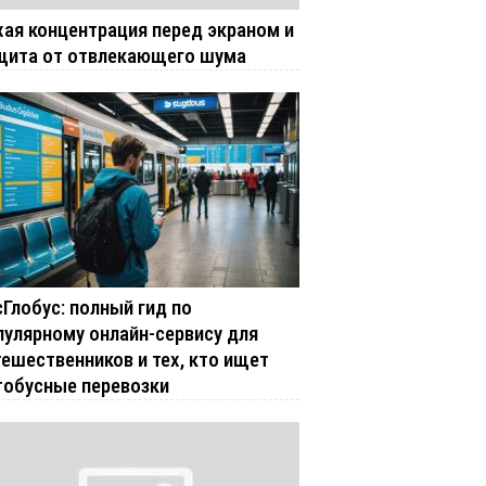
хая концентрация перед экраном и
щита от отвлекающего шума
сГлобус: полный гид по
пулярному онлайн-сервису для
тешественников и тех, кто ищет
тобусные перевозки