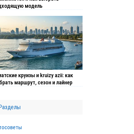
дходящую модель
атские круизы и kruizy azii: как
брать маршрут, сезон и лайнер
Разделы
тосоветы