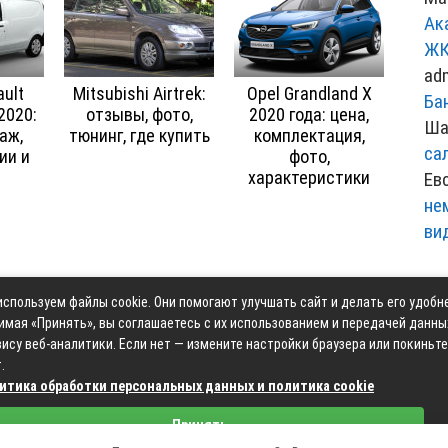
Ак
ЖК
ad
ult
Mitsubishi Airtrek:
Opel Grandland X
Ба
2020:
отзывы, фото,
2020 года: цена,
Ша
аж,
тюнинг, где купить
комплектация,
са
ии и
фото,
характеристики
Ев
не
ви
спользуем файлы cookie. Они помогают улучшать сайт и делать его удобн
Контакты
Карта сай
имая «Принять», вы соглашаетесь с их использованием и передачей данны
ису веб-аналитики. Если нет — измените настройки браузера или покиньте
.
итика обработки персональных данных и политика cookie
Связаться с редакцией сайта: moyoauto.ru@mailwebsite.r
Принять
Политика обработки персональных данных