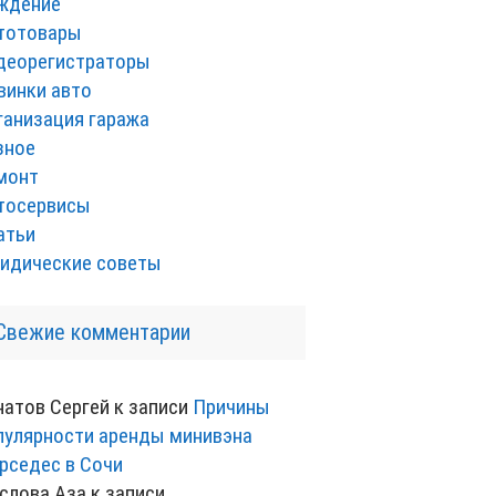
ждение
тотовары
деорегистраторы
винки авто
ганизация гаража
зное
монт
тосервисы
атьи
идические советы
Свежие комментарии
натов Сергей
к записи
Причины
пулярности аренды минивэна
рседес в Сочи
слова Аза
к записи