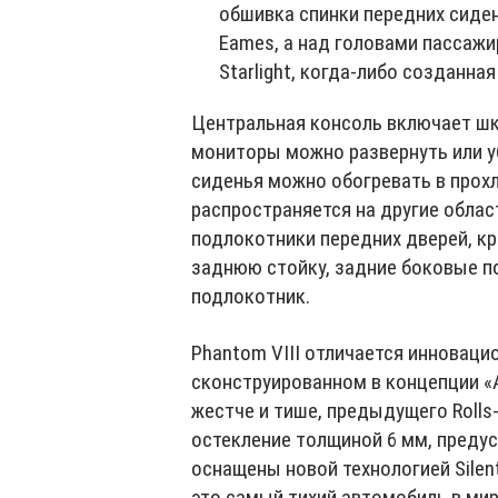
обшивка спинки передних сиден
Eames, а над головами пассажи
Starlight, когда-либо созданная
Центральная консоль включает шка
мониторы можно развернуть или у
сиденья можно обогревать в прохл
распространяется на другие облас
подлокотники передних дверей, к
заднюю стойку, задние боковые п
подлокотник.
Phantom VIII отличается инновац
сконструированном в концепции «
жестче и тише, предыдущего Rolls
остекление толщиной 6 мм, предус
оснащены новой технологией Silent
это самый тихий автомобиль в мир