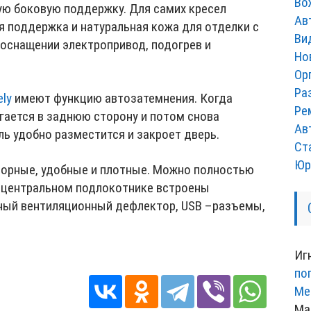
Во
ю боковую поддержку. Для самих кресел
Ав
я поддержка и натуральная кожа для отделки с
Ви
оснащении электропривод, подогрев и
Но
Ор
Ра
ly
имеют функцию автозатемнения. Когда
Ре
гается в заднюю сторону и потом снова
Ав
ль удобно разместится и закроет дверь.
Ст
Юр
торные, удобные и плотные. Можно полностью
а центральном подлокотнике встроены
нный вентиляционный дефлектор, USB –разъемы,
Иг
по
Ме
Ма