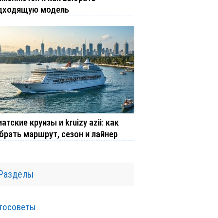
дходящую модель
атские круизы и kruizy azii: как
брать маршрут, сезон и лайнер
Разделы
тосоветы