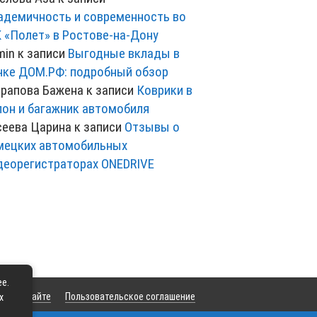
адемичность и современность во
 «Полет» в Ростове-на-Дону
min
к записи
Выгодные вклады в
нке ДОМ.РФ: подробный обзор
рапова Бажена
к записи
Коврики в
лон и багажник автомобиля
сеева Царина
к записи
Отзывы о
мецких автомобильных
деорегистраторах ONEDRIVE
ее.
та
О сайте
Пользовательское соглашение
х