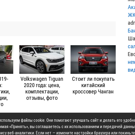
Ак
ЖК
ad
Ба
Ша
са
Ев
не
ви
019-
Volkswagen Tiguan
Стоит ли покупать
:
2020 года: цена,
китайский
ики,
комплектации,
кроссовер Чанган
ии,
отзывы, фото
то
спользуем файлы cookie. Они помогают улучшать сайт и делать его удобн
Контакты
Карта сай
имая «Принять», вы соглашаетесь с их использованием и передачей данны
ису веб-аналитики. Если нет — измените настройки браузера или покиньте