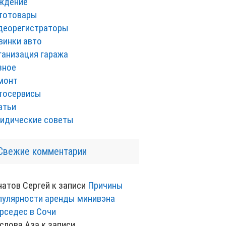
ждение
тотовары
деорегистраторы
винки авто
ганизация гаража
зное
монт
тосервисы
атьи
идические советы
Свежие комментарии
натов Сергей
к записи
Причины
пулярности аренды минивэна
рседес в Сочи
слова Аза
к записи