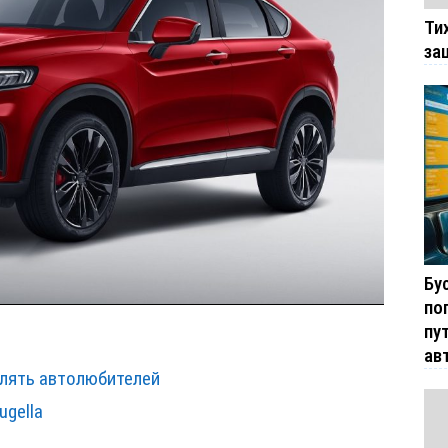
Ти
за
Бу
по
пу
ав
влять автолюбителей
ugella