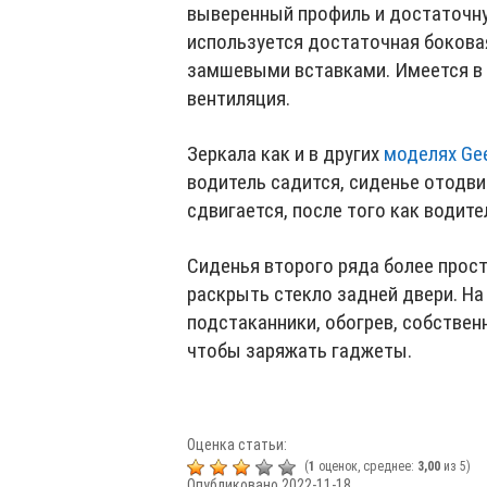
выверенный профиль и достаточну
используется достаточная бокова
замшевыми вставками. Имеется в 
вентиляция.
Зеркала как и в других
моделях Gee
водитель садится, сиденье отодви
сдвигается, после того как водите
Сиденья второго ряда более прос
раскрыть стекло задней двери. Н
подстаканники, обогрев, собстве
чтобы заряжать гаджеты.
Оценка статьи:
(
1
оценок, среднее:
3,00
из 5)
Опубликовано 2022-11-18