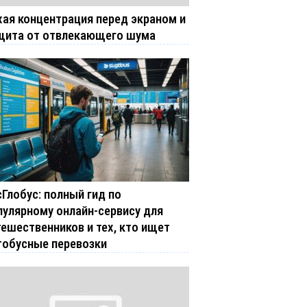
хая концентрация перед экраном и
щита от отвлекающего шума
сГлобус: полный гид по
пулярному онлайн-сервису для
тешественников и тех, кто ищет
тобусные перевозки