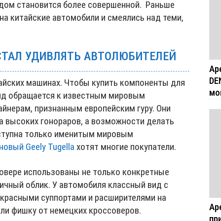
дом становится более совершенной. Раньше
на китайские автомобили и смеялись над теми,
СТАЛ УДИВЛЯТЬ АВТОЛЮБИТЕЛЕЙ
Ар
DE
тайских машинах. Чтобы купить компоненты для
мо
енд обращается к известным мировым
айнерам, признанным европейским гуру. Они
а высоких гонораров, а возможности делать
оступна только именитым мировым
новый Geely Tugella
хотят многие покупатели.
овере использованы не только конкретные
ичный облик. У автомобиля классный вид с
красными суппортами и расширителями на
Ар
али фишку от немецких кроссоверов.
пр