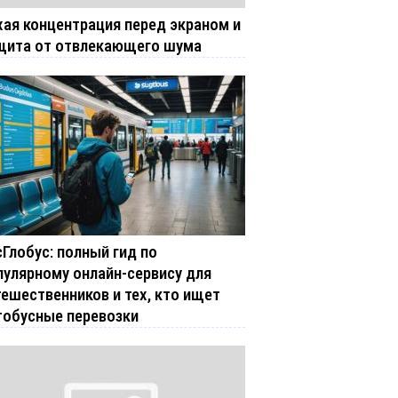
хая концентрация перед экраном и
щита от отвлекающего шума
сГлобус: полный гид по
пулярному онлайн-сервису для
тешественников и тех, кто ищет
тобусные перевозки