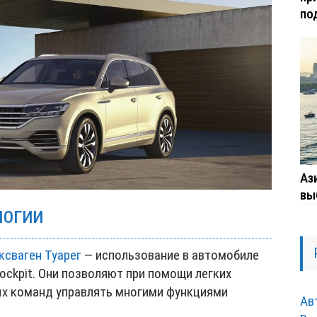
по
Ази
вы
ЛОГИИ
ксваген Туарег
— использование в автомобиле
Cockpit. Они позволяют при помощи легких
ых команд управлять многими функциями
Ав