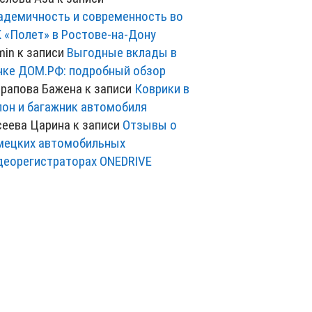
адемичность и современность во
 «Полет» в Ростове-на-Дону
min
к записи
Выгодные вклады в
нке ДОМ.РФ: подробный обзор
рапова Бажена
к записи
Коврики в
лон и багажник автомобиля
сеева Царина
к записи
Отзывы о
мецких автомобильных
деорегистраторах ONEDRIVE