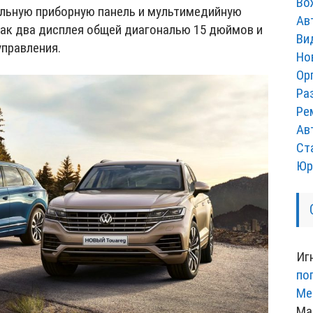
Во
альную приборную панель и мультимедийную
Ав
как два дисплея общей диагональю 15 дюймов и
Ви
правления.
Но
Ор
Ра
Ре
Ав
Ст
Юр
Иг
по
Ме
Ма