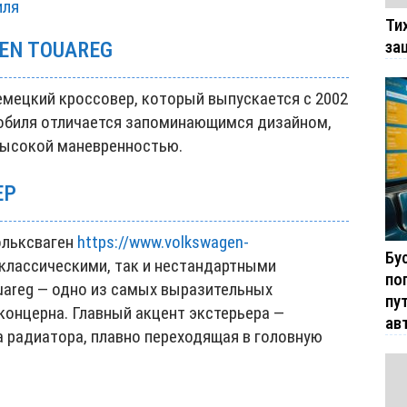
иля
Ти
за
EN TOUAREG
емецкий кроссовер, который выпускается с 2002
обиля отличается запоминающимся дизайном,
высокой маневренностью.
ЕР
ольксваген
https://www.volkswagen-
Бу
классическими, так и нестандартными
по
uareg — одно из самых выразительных
пу
концерна. Главный акцент экстерьера —
ав
 радиатора, плавно переходящая в головную