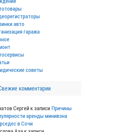
ждение
тотовары
деорегистраторы
винки авто
ганизация гаража
зное
монт
тосервисы
атьи
идические советы
Свежие комментарии
натов Сергей
к записи
Причины
пулярности аренды минивэна
рседес в Сочи
слова Аза
к записи