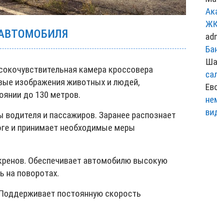
Ак
ЖК
 АВТОМОБИЛЯ
ad
Ба
Ша
сокочувствительная камера кроссовера
са
вые изображения животных и людей,
Ев
оянии до 130 метров.
не
ви
 водителя и пассажиров. Заранее распознает
оге и принимает необходимые меры
 кренов. Обеспечивает автомобилю высокую
ь на поворотах.
 Поддерживает постоянную скорость