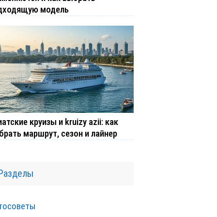
дходящую модель
атские круизы и kruizy azii: как
брать маршрут, сезон и лайнер
Разделы
тосоветы