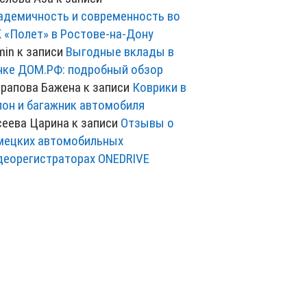
адемичность и современность во
 «Полет» в Ростове-на-Дону
min
к записи
Выгодные вклады в
нке ДОМ.РФ: подробный обзор
рапова Бажена
к записи
Коврики в
лон и багажник автомобиля
сеева Царина
к записи
Отзывы о
мецких автомобильных
деорегистраторах ONEDRIVE