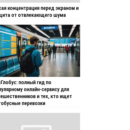
хая концентрация перед экраном и
щита от отвлекающего шума
сГлобус: полный гид по
пулярному онлайн-сервису для
тешественников и тех, кто ищет
тобусные перевозки