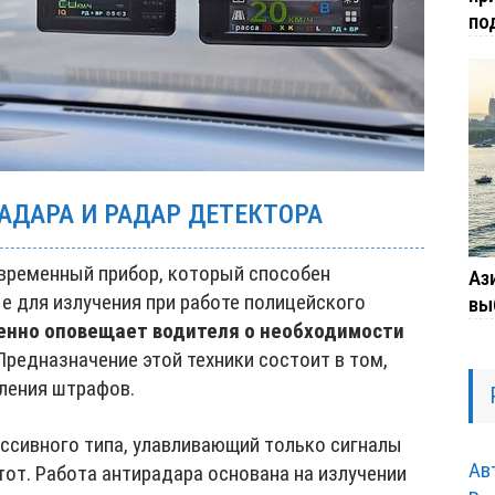
по
АДАРА И РАДАР ДЕТЕКТОРА
временный прибор, который способен
Ази
е для излучения при работе полицейского
вы
енно оповещает водителя о необходимости
редназначение этой техники состоит в том,
сления штрафов.
ассивного типа, улавливающий только сигналы
Ав
от. Работа антирадара основана на излучении