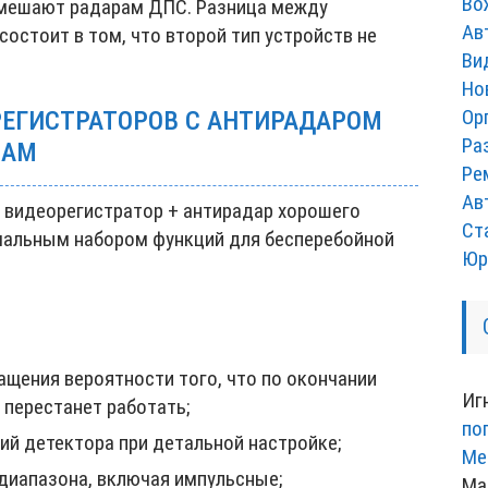
Во
 мешают радарам ДПС. Разница между
Ав
остоит в том, что второй тип устройств не
Ви
Но
Ор
ЕГИСТРАТОРОВ С АНТИРАДАРОМ
Ра
ВАМ
Ре
Ав
видеорегистратор + антирадар хорошего
Ст
мальным набором функций для бесперебойной
Юр
щения вероятности того, что по окончании
Иг
 перестанет работать;
по
ий детектора при детальной настройке;
Ме
диапазона, включая импульсные;
Ма