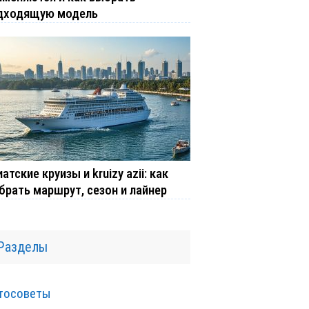
дходящую модель
атские круизы и kruizy azii: как
брать маршрут, сезон и лайнер
Разделы
тосоветы