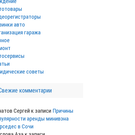
ждение
тотовары
деорегистраторы
винки авто
ганизация гаража
зное
монт
тосервисы
атьи
идические советы
Свежие комментарии
натов Сергей
к записи
Причины
пулярности аренды минивэна
рседес в Сочи
слова Аза
к записи