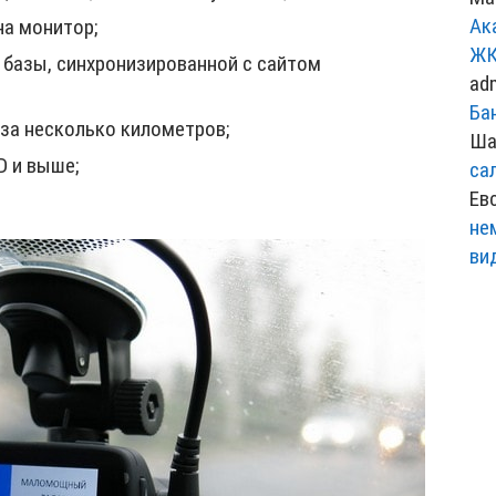
Ак
на монитор;
ЖК
 базы, синхронизированной с сайтом
ad
Ба
за несколько километров;
Ша
D и выше;
са
Ев
не
ви