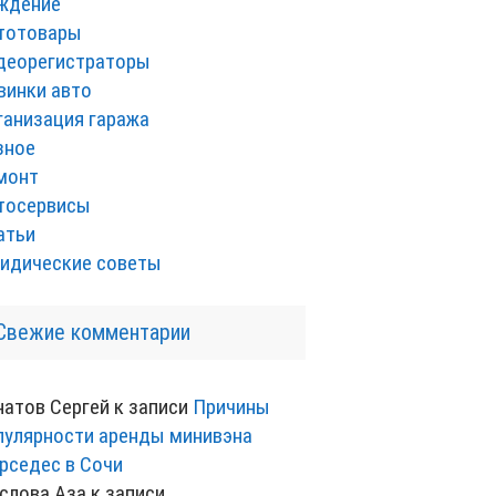
ждение
тотовары
деорегистраторы
винки авто
ганизация гаража
зное
монт
тосервисы
атьи
идические советы
Свежие комментарии
натов Сергей
к записи
Причины
пулярности аренды минивэна
рседес в Сочи
слова Аза
к записи