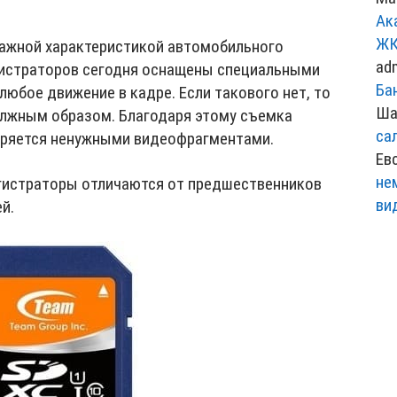
Ак
ЖК
ажной характеристикой автомобильного
ad
гистраторов сегодня оснащены специальными
Ба
любое движение в кадре. Если такового нет, то
Ша
олжным образом. Благодаря этому съемка
са
соряется ненужными видеофрагментами.
Ев
не
истраторы отличаются от предшественников
ви
й.