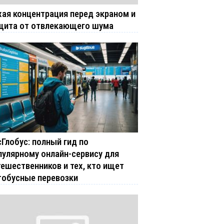
хая концентрация перед экраном и
щита от отвлекающего шума
сГлобус: полный гид по
пулярному онлайн-сервису для
тешественников и тех, кто ищет
тобусные перевозки