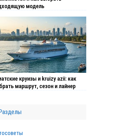
дходящую модель
атские круизы и kruizy azii: как
брать маршрут, сезон и лайнер
Разделы
тосоветы