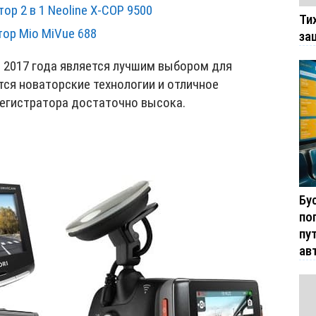
р 2 в 1 Neoline X-COP 9500
Ти
ор Mio MiVue 688
за
 2017 года является лучшим выбором для
ся новаторские технологии и отличное
регистратора достаточно высока.
Бу
по
пу
ав