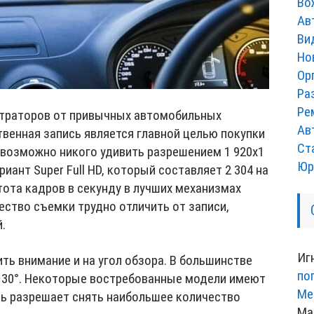
Во
Ав
Ви
Но
Ор
Ра
Ре
страторов от привычных автомобильных
Ав
венная запись является главной целью покупки
Ст
евозможно никого удивить разрешением 1 920х1
Юр
иант Super Full HD, который составляет 2 304 на
стота кадров в секунду в лучших механизмах
ество съемки трудно отличить от записи,
.
Иг
ть внимание и на угол обзора. В большинстве
по
 130°. Некоторые востребованные модели имеют
Ме
ель разрешает снять наибольшее количество
Ма