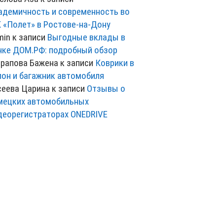
адемичность и современность во
 «Полет» в Ростове-на-Дону
min
к записи
Выгодные вклады в
нке ДОМ.РФ: подробный обзор
рапова Бажена
к записи
Коврики в
лон и багажник автомобиля
сеева Царина
к записи
Отзывы о
мецких автомобильных
деорегистраторах ONEDRIVE