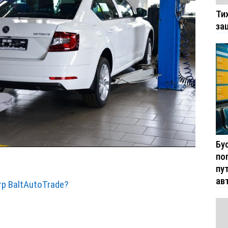
Ти
за
Бу
по
пу
ав
р BaltAutoTrade?