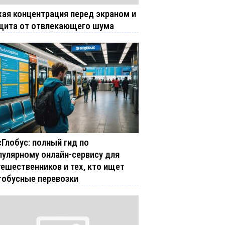
хая концентрация перед экраном и
щита от отвлекающего шума
сГлобус: полный гид по
пулярному онлайн-сервису для
тешественников и тех, кто ищет
тобусные перевозки