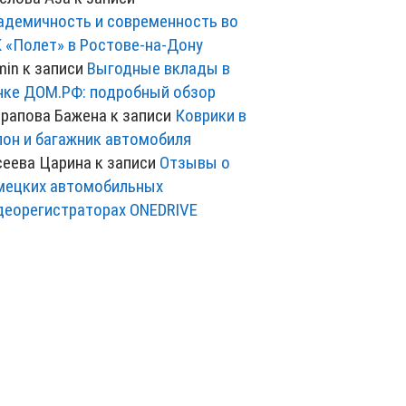
адемичность и современность во
 «Полет» в Ростове-на-Дону
min
к записи
Выгодные вклады в
нке ДОМ.РФ: подробный обзор
рапова Бажена
к записи
Коврики в
лон и багажник автомобиля
сеева Царина
к записи
Отзывы о
мецких автомобильных
деорегистраторах ONEDRIVE