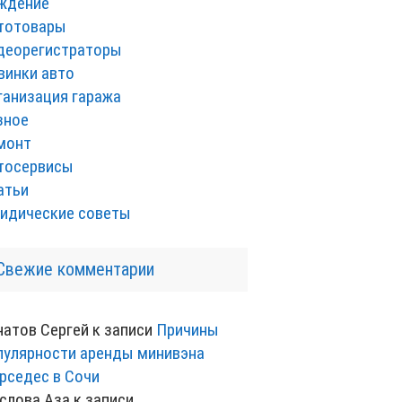
ждение
тотовары
деорегистраторы
винки авто
ганизация гаража
зное
монт
тосервисы
атьи
идические советы
Свежие комментарии
натов Сергей
к записи
Причины
пулярности аренды минивэна
рседес в Сочи
слова Аза
к записи