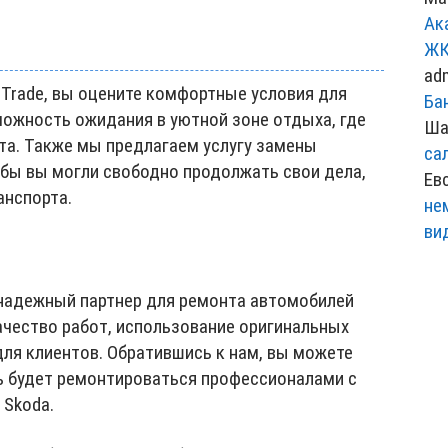
Ак
ЖК
ad
oTrade, вы оцените комфортные условия для
Ба
ожность ожидания в уютной зоне отдыха, где
Ша
та. Также мы предлагаем услугу замены
са
обы вы могли свободно продолжать свои дела,
Ев
анспорта.
не
ви
 надежный партнер для ремонта автомобилей
ачество работ, использование оригинальных
ля клиентов. Обратившись к нам, вы можете
ь будет ремонтироваться профессионалами с
 Skoda.