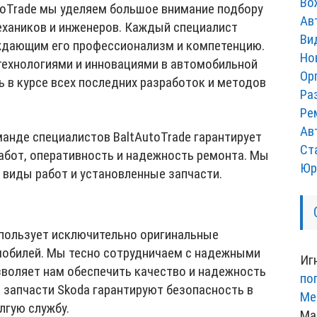
Во
toTrade мы уделяем большое внимание подбору
Ав
хаников и инженеров. Каждый специалист
Ви
ждающим его профессионализм и компетенцию.
Но
ехнологиями и инновациями в автомобильной
Ор
ь в курсе всех последних разработок и методов
Ра
Ре
Ав
анде специалистов BaltAutoTrade гарантирует
Ст
бот, оперативность и надежность ремонта. Мы
Юр
 виды работ и установленные запчасти.
спользует исключительно оригинальные
мобилей. Мы тесно сотрудничаем с надежными
Иг
зволяет нам обеспечить качество и надежность
по
 запчасти Skoda гарантируют безопасность в
Ме
лгую службу.
Ма