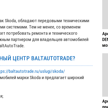
ак Skoda, обладают передовыми техническими
ми системами. Тем не менее, со временем
ет потребовать ремонта и технического
Ар
DE
ежным партнером для владельцев автомобилей
мо
altAutoTrade.
НЫЙ ЦЕНТР BALTAUTOTRADE?
tps://baltautotrade.ru/uslugi/skoda/
омобилей марки Skoda и предлагает широкий
я;
Ар
пр