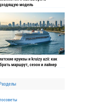
дходящую модель
атские круизы и kruizy azii: как
брать маршрут, сезон и лайнер
Разделы
тосоветы