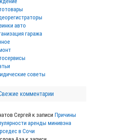
ждение
тотовары
деорегистраторы
винки авто
ганизация гаража
зное
монт
тосервисы
атьи
идические советы
Свежие комментарии
натов Сергей
к записи
Причины
пулярности аренды минивэна
рседес в Сочи
слова Аза
к записи