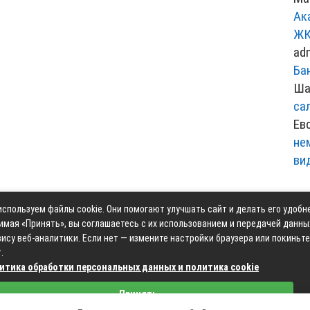
Ак
ЖК
ad
Ба
Ша
са
Ев
не
ви
спользуем файлы cookie. Они помогают улучшать сайт и делать его удобн
Контакты
Карта сай
имая «Принять», вы соглашаетесь с их использованием и передачей данны
ису веб-аналитики. Если нет — измените настройки браузера или покиньте
.
итика обработки персональных данных и политика cookie
Связаться с редакцией сайта: moyoauto.ru@mailwebsite.r
Принять
Политика обработки персональных данных