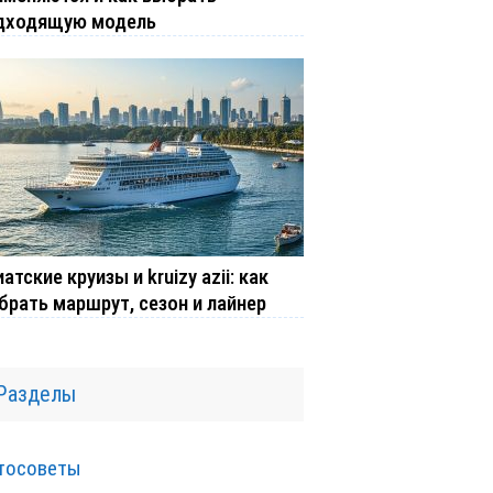
дходящую модель
атские круизы и kruizy azii: как
брать маршрут, сезон и лайнер
Разделы
тосоветы