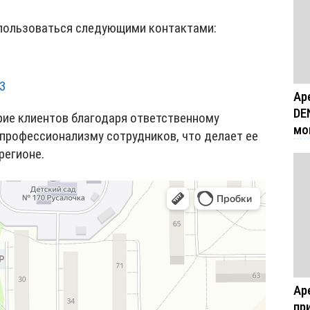
спользоваться следующими контактами:
3
Ар
DE
рие клиентов благодаря ответственному
мо
 профессионализму сотрудников, что делает ее
регионе.
Ар
пр