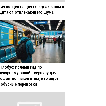
хая концентрация перед экраном и
щита от отвлекающего шума
сГлобус: полный гид по
пулярному онлайн-сервису для
тешественников и тех, кто ищет
тобусные перевозки