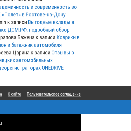
адемичность и современность во
 «Полет» в Ростове-на-Дону
min
к записи
Выгодные вклады в
нке ДОМ.РФ: подробный обзор
рапова Бажена
к записи
Коврики в
лон и багажник автомобиля
сеева Царина
к записи
Отзывы о
мецких автомобильных
деорегистраторах ONEDRIVE
та
О сайте
Пользовательское соглашение
u