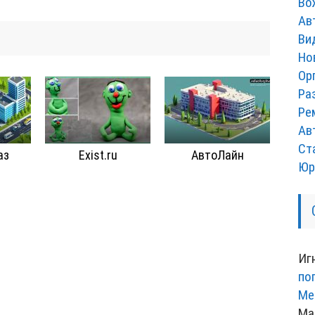
Во
Ав
Ви
Но
Ор
Ра
Ре
Ав
Ст
аз
Exist.ru
АвтоЛайн
Юр
Иг
по
Ме
Ма