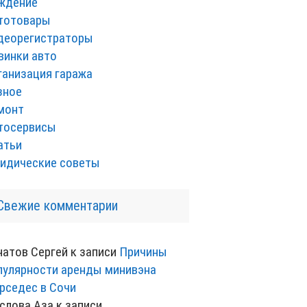
ждение
тотовары
деорегистраторы
винки авто
ганизация гаража
зное
монт
тосервисы
атьи
идические советы
Свежие комментарии
натов Сергей
к записи
Причины
пулярности аренды минивэна
рседес в Сочи
слова Аза
к записи