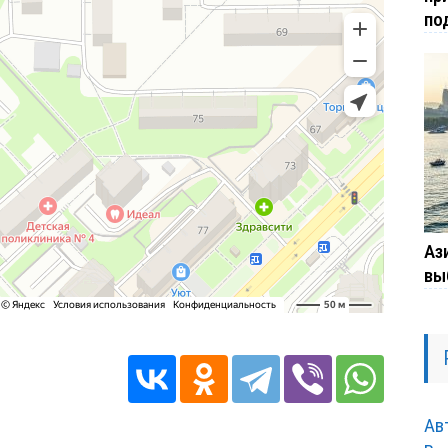
по
Ази
вы
Ав