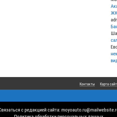
Ак
ЖК
ad
Ба
Ша
са
Ев
не
ви
Контакты
Карта сай
Связаться с редакцией сайта: moyoauto.ru@mailwebsite.r
Политика обработки персональных данных