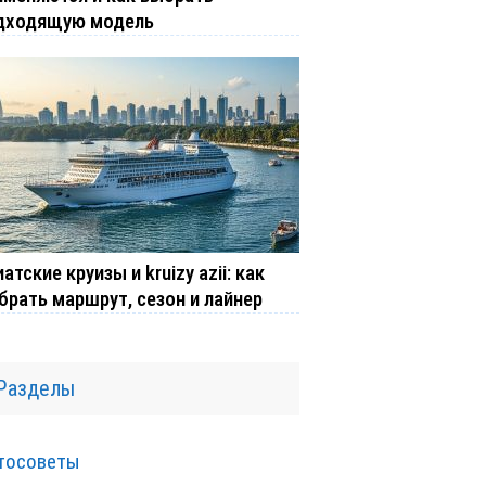
дходящую модель
атские круизы и kruizy azii: как
брать маршрут, сезон и лайнер
Разделы
тосоветы