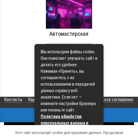
Автомастерская
Мы используем файлы cookie.
Они помогают улучшать сайт и
делать его удобнее.
Нажимая «Принять», вы
Аврора service
соглашаетесь с их
использованием и передачей
данных сервису веб-
аналитики. Если нет —
Контакты
Карта сайта
О сайте
Пользовательское соглашение
измените настройки браузера
или покиньте сайт.
Политика обработки
© 2026 Все права защищены
персональных данных и
политика cookie
Связаться с редакцией сайта:
Этот сайт использует cookie для хранения данных. Продолжая