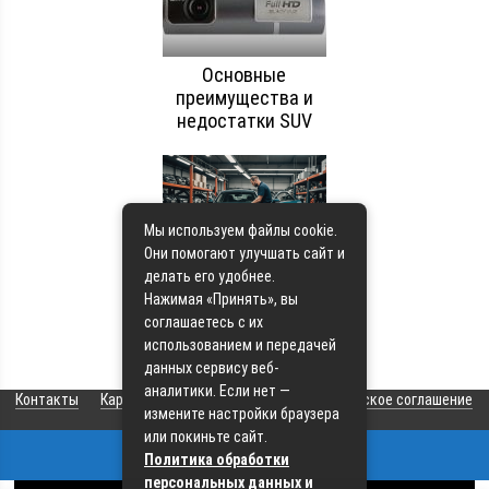
Основные
преимущества и
недостатки SUV
Мы используем файлы cookie.
Они помогают улучшать сайт и
Как выбрать
делать его удобнее.
дизельный
Нажимая «Принять», вы
автомобиль
соглашаетесь с их
использованием и передачей
данных сервису веб-
аналитики. Если нет —
Контакты
Карта сайта
О сайте
Пользовательское соглашение
измените настройки браузера
или покиньте сайт.
Политика обработки
© 2026 Все права защищены
персональных данных и