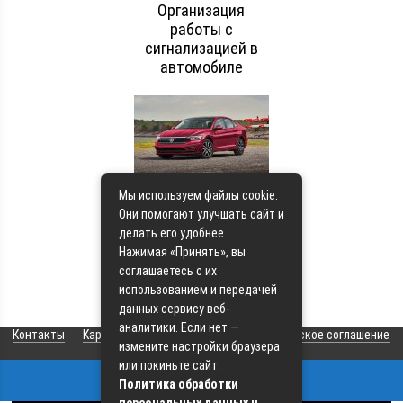
Организация
работы с
сигнализацией в
автомобиле
Как выбрать
Мы используем файлы cookie.
современные
Они помогают улучшать сайт и
системы для
делать его удобнее.
предотвращения
Нажимая «Принять», вы
аварий
соглашаетесь с их
использованием и передачей
данных сервису веб-
аналитики. Если нет —
Контакты
Карта сайта
О сайте
Пользовательское соглашение
измените настройки браузера
или покиньте сайт.
Политика обработки
© 2026 Все права защищены