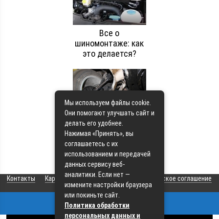
Все о
шиномонтаже: как
это делается?
Мы используем файлы cookie.
Они помогают улучшать сайт и
Японские
делать его удобнее.
автомобили: что в
Нажимая «Принять», вы
них такого?
соглашаетесь с их
использованием и передачей
данных сервису веб-
аналитики. Если нет —
Контакты
Карта сайта
О сайте
Пользовательское соглашение
измените настройки браузера
или покиньте сайт.
Политика обработки
© 2026 Все права защищены
персональных данных и