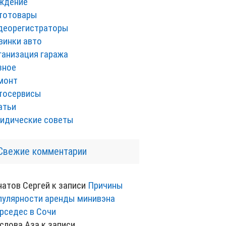
ждение
тотовары
деорегистраторы
винки авто
ганизация гаража
зное
монт
тосервисы
атьи
идические советы
Свежие комментарии
натов Сергей
к записи
Причины
пулярности аренды минивэна
рседес в Сочи
слова Аза
к записи