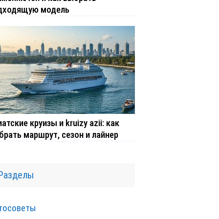
дходящую модель
атские круизы и kruizy azii: как
брать маршрут, сезон и лайнер
Разделы
тосоветы