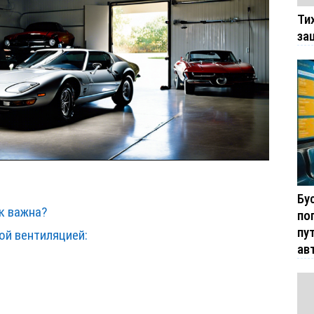
Ти
за
Бу
к важна?
по
пу
ой вентиляцией:
ав