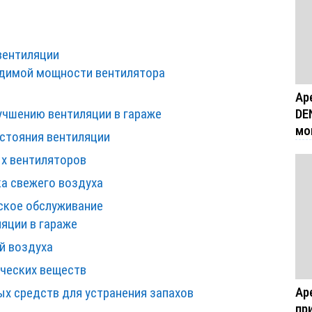
вентиляции
одимой мощности вентилятора
Ар
DE
учшению вентиляции в гараже
мо
остояния вентиляции
ых вентиляторов
ка свежего воздуха
еское обслуживание
яции в гараже
й воздуха
ических веществ
Ар
х средств для устранения запахов
пр