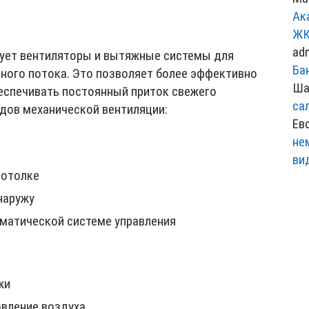
Ак
ЖК
ad
зует вентиляторы и вытяжные системы для
Ба
ного потока. Это позволяет более эффективно
Ша
беспечивать постоянный приток свежего
са
идов механической вентиляции:
Ев
не
ви
потолке
наружу
матической системе управления
жи
вление воздуха