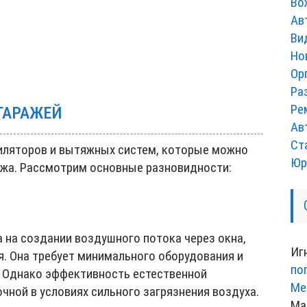
Во
Ав
Ви
Но
Ор
Ра
Ре
ГАРАЖЕЙ
Ав
Ст
иляторов и вытяжных систем, которые можно
Юр
ажа. Рассмотрим основные разновидности:
 на создании воздушного потока через окна,
Иг
я. Она требует минимального оборудования и
по
. Однако эффективность естественной
Ме
ной в условиях сильного загрязнения воздуха.
Ма