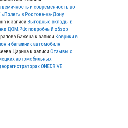
адемичность и современность во
 «Полет» в Ростове-на-Дону
min
к записи
Выгодные вклады в
нке ДОМ.РФ: подробный обзор
рапова Бажена
к записи
Коврики в
лон и багажник автомобиля
сеева Царина
к записи
Отзывы о
мецких автомобильных
деорегистраторах ONEDRIVE