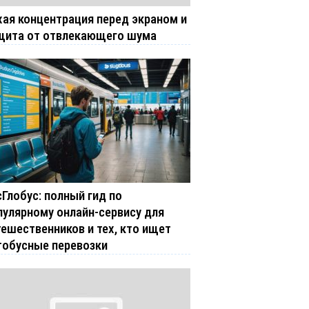
хая концентрация перед экраном и
щита от отвлекающего шума
сГлобус: полный гид по
пулярному онлайн-сервису для
тешественников и тех, кто ищет
тобусные перевозки