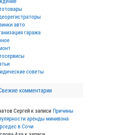
ждение
тотовары
деорегистраторы
винки авто
ганизация гаража
зное
монт
тосервисы
атьи
идические советы
Свежие комментарии
натов Сергей
к записи
Причины
пулярности аренды минивэна
рседес в Сочи
слова Аза
к записи