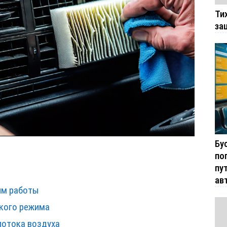
Ти
за
Бу
по
пу
ав
им работы
кого режима
потока воздуха