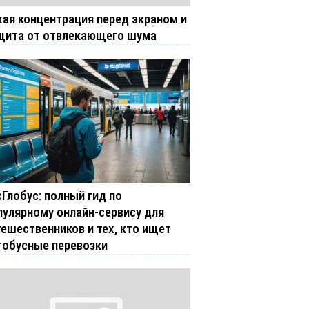
хая концентрация перед экраном и
щита от отвлекающего шума
сГлобус: полный гид по
пулярному онлайн-сервису для
тешественников и тех, кто ищет
тобусные перевозки