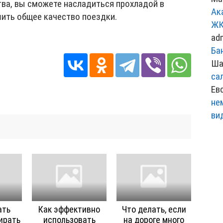
тва, вы сможете насладиться прохладой в
Ак
шить общее качество поездки.
ЖК
ad
Ба
Ша
са
Ев
не
ви
ать
Как эффективно
Что делать, если
ирать
использовать
на дороге много