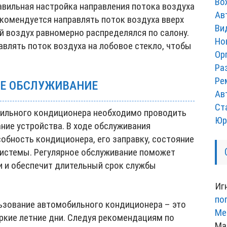
Во
авильная настройка направления потока воздуха
Ав
комендуется направлять поток воздуха вверх
Ви
й воздух равномерно распределялся по салону.
Но
авлять поток воздуха на лобовое стекло, чтобы
Ор
Ра
Ре
ОЕ ОБСЛУЖИВАНИЕ
Ав
Ст
ильного кондиционера необходимо проводить
Юр
ние устройства. В ходе обслуживания
обность кондиционера, его заправку, состояние
системы. Регулярное обслуживание поможет
 и обеспечит длительный срок службы
Иг
по
ьзование автомобильного кондиционера – это
Ме
ркие летние дни. Следуя рекомендациям по
Ма