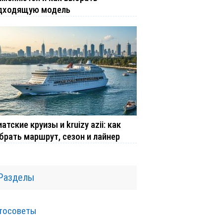
дходящую модель
атские круизы и kruizy azii: как
брать маршрут, сезон и лайнер
Разделы
тосоветы