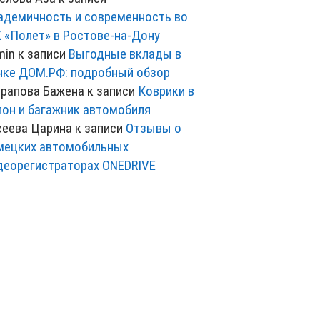
адемичность и современность во
 «Полет» в Ростове-на-Дону
min
к записи
Выгодные вклады в
нке ДОМ.РФ: подробный обзор
рапова Бажена
к записи
Коврики в
лон и багажник автомобиля
сеева Царина
к записи
Отзывы о
мецких автомобильных
деорегистраторах ONEDRIVE