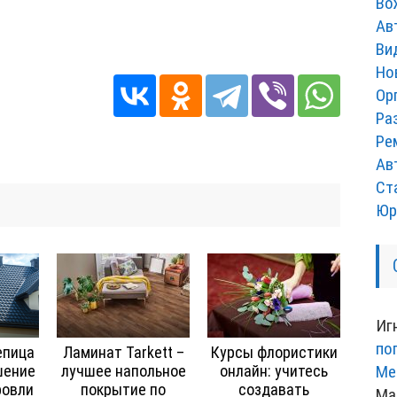
Во
Ав
Ви
Но
Ор
Ра
Ре
Ав
Ст
Юр
Иг
по
епица
Ламинат Tarkett –
Курсы флористики
Ме
шение
лучшее напольное
онлайн: учитесь
ровли
покрытие по
создавать
Ма