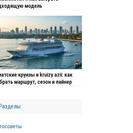
дходящую модель
атские круизы и kruizy azii: как
брать маршрут, сезон и лайнер
Разделы
тосоветы