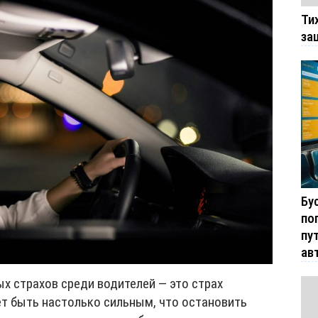
Ти
за
Бу
по
пу
ав
х страхов среди водителей — это страх
ет быть настолько сильным, что остановить