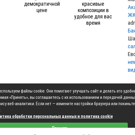
демократичной
красивые
Ак
цене
композиции в
ЖК
удобное для вас
ad
время
Ба
Ша
са
Ев
не
ви
спользуем файлы cookie. Они помогают улучшать сайт и делать его удобн
Контакты
Карта сай
имая «Принять», вы соглашаетесь с их использованием и передачей данны
ису веб-аналитики. Если нет — измените настройки браузера или покиньте
.
итика обработки персональных данных и политика cookie
Связаться с редакцией сайта: moyoauto.ru@mailwebsite.r
Принять
Политика обработки персональных данных