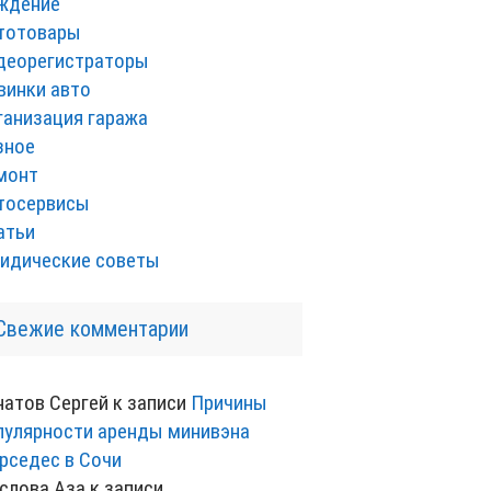
ждение
тотовары
деорегистраторы
винки авто
ганизация гаража
зное
монт
тосервисы
атьи
идические советы
Свежие комментарии
натов Сергей
к записи
Причины
пулярности аренды минивэна
рседес в Сочи
слова Аза
к записи