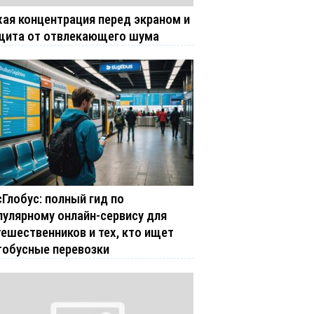
хая концентрация перед экраном и
щита от отвлекающего шума
сГлобус: полный гид по
пулярному онлайн-сервису для
тешественников и тех, кто ищет
тобусные перевозки