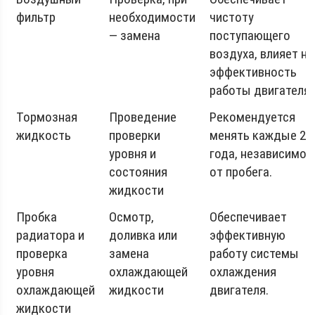
фильтр
необходимости
чистоту
— замена
поступающего
воздуха, влияет на
эффективность
работы двигателя.
Тормозная
Проведение
Рекомендуется
жидкость
проверки
менять каждые 2
уровня и
года, независимо
состояния
от пробега.
жидкости
Пробка
Осмотр,
Обеспечивает
радиатора и
доливка или
эффективную
проверка
замена
работу системы
уровня
охлаждающей
охлаждения
охлаждающей
жидкости
двигателя.
жидкости