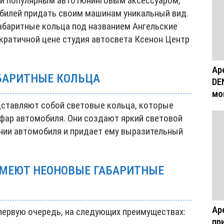
ли популярным автотюнинговым аксессуаром,
илей придать своим машинам уникальный вид.
габаритные кольца под названием Ангельские
кратичной цене студия автосвета Ксенон Центр
Ар
АБАРИТНЫЕ КОЛЬЦА
DE
мо
ставляют собой световые кольца, которые
 фар автомобиля. Они создают яркий световой
нии автомобиля и придает ему выразительный
МЕЮТ НЕОНОВЫЕ ГАБАРИТНЫЕ
Ар
 первую очередь, на следующих преимуществах:
пр