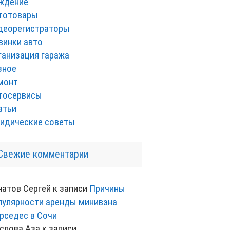
ждение
тотовары
деорегистраторы
винки авто
ганизация гаража
зное
монт
тосервисы
атьи
идические советы
Свежие комментарии
натов Сергей
к записи
Причины
пулярности аренды минивэна
рседес в Сочи
слова Аза
к записи