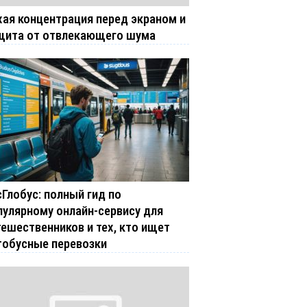
хая концентрация перед экраном и
щита от отвлекающего шума
сГлобус: полный гид по
пулярному онлайн-сервису для
тешественников и тех, кто ищет
тобусные перевозки