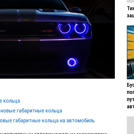
Ти
за
Бу
по
пу
е кольца
ав
оновые габаритные кольца
новые габаритные кольца на автомобиль