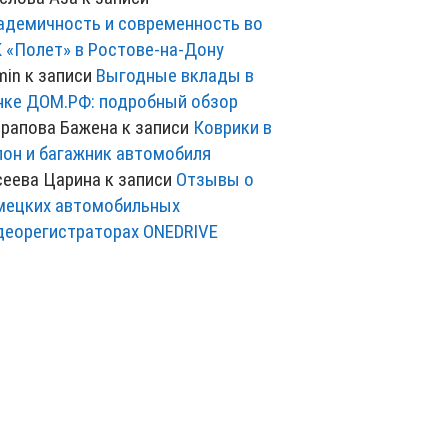
адемичность и современность во
 «Полет» в Ростове-на-Дону
min
к записи
Выгодные вклады в
нке ДОМ.РФ: подробный обзор
рапова Бажена
к записи
Коврики в
лон и багажник автомобиля
сеева Царина
к записи
Отзывы о
мецких автомобильных
деорегистраторах ONEDRIVE