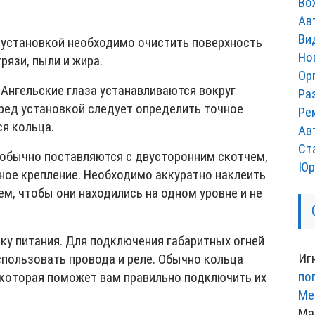
Во
Ав
Ви
 установкой необходимо очистить поверхность
Но
рязи, пыли и жира.
Ор
 Ангельские глаза устанавливаются вокруг
Ра
ред установкой следует определить точное
Ре
ся кольца.
Ав
Ст
 обычно поставляются с двусторонним скотчем,
Юр
ое крепление. Необходимо аккуратно наклеить
тем, чтобы они находились на одном уровне и не
ку питания. Для подключения габаритных огней
Иг
спользовать провода и реле. Обычно кольца
по
 которая поможет вам правильно подключить их
Ме
Ма