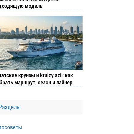
дходящую модель
атские круизы и kruizy azii: как
брать маршрут, сезон и лайнер
Разделы
тосоветы