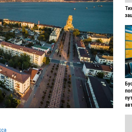
Ти
за
Бу
по
пу
ав
кса