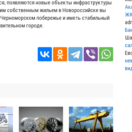
тся, появляются новые объекты инфраструктуры
Ак
шим собственным жильем в Новороссийске вы
ЖК
 Черноморском побережье и иметь стабильный
ad
ивительном городе.
Ба
Ша
са
Ев
не
ви