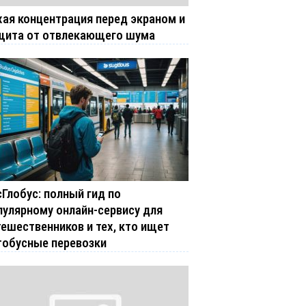
хая концентрация перед экраном и
щита от отвлекающего шума
сГлобус: полный гид по
пулярному онлайн-сервису для
тешественников и тех, кто ищет
тобусные перевозки