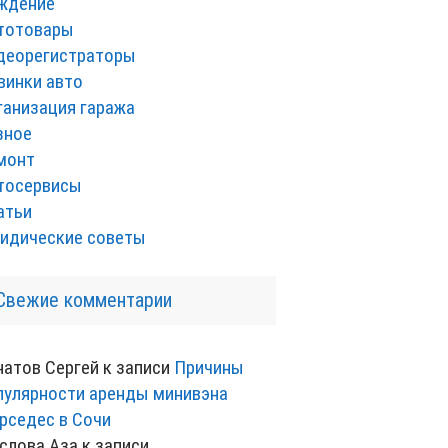
ждение
тотовары
деорегистраторы
винки авто
ганизация гаража
зное
монт
тосервисы
атьи
идические советы
Свежие комментарии
натов Сергей
к записи
Причины
пулярности аренды минивэна
рседес в Сочи
слова Аза
к записи