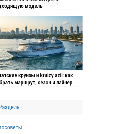
дходящую модель
атские круизы и kruizy azii: как
брать маршрут, сезон и лайнер
Разделы
тосоветы