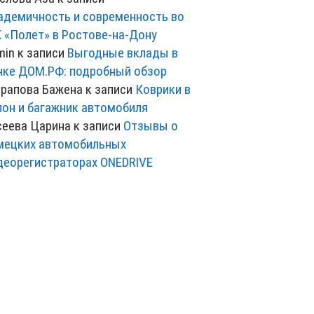
адемичность и современность во
 «Полет» в Ростове-на-Дону
min
к записи
Выгодные вклады в
нке ДОМ.РФ: подробный обзор
рапова Бажена
к записи
Коврики в
лон и багажник автомобиля
сеева Царина
к записи
Отзывы о
мецких автомобильных
деорегистраторах ONEDRIVE