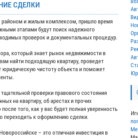
Во
НИЕ СДЕЛКИ
Ав
Ви
 с районом и жилым комплексом, пришло время
Но
ажными этапами будут поиск надежного
Ор
бходимых проверок и документальных процедур.
Ра
Ре
ора, который знает рынок недвижимости в
Ав
вам найти подходящую квартиру, проведет
Ст
т юридическую чистоту объекта и поможет
Юр
енты.
е тщательной проверки правового состояния
нных на квартиру, об арестах и прочих
после того, как у вас будет полная уверенность
Иг
но переходить к оформлению сделки.
по
Ме
Новороссийске – это отличная инвестиция в
Ма