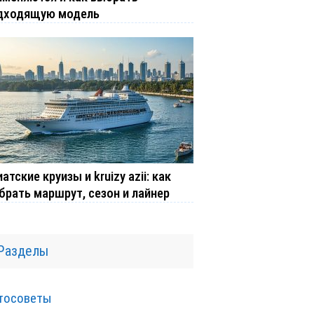
дходящую модель
атские круизы и kruizy azii: как
брать маршрут, сезон и лайнер
Разделы
тосоветы