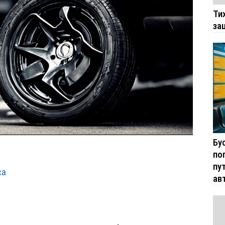
Ти
за
Бу
по
пу
са
ав