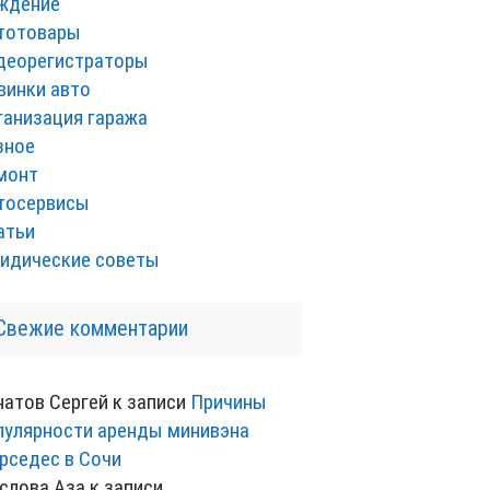
ждение
тотовары
деорегистраторы
винки авто
ганизация гаража
зное
монт
тосервисы
атьи
идические советы
Свежие комментарии
натов Сергей
к записи
Причины
пулярности аренды минивэна
рседес в Сочи
слова Аза
к записи