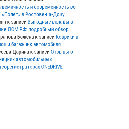
адемичность и современность во
 «Полет» в Ростове-на-Дону
min
к записи
Выгодные вклады в
нке ДОМ.РФ: подробный обзор
рапова Бажена
к записи
Коврики в
лон и багажник автомобиля
сеева Царина
к записи
Отзывы о
мецких автомобильных
деорегистраторах ONEDRIVE