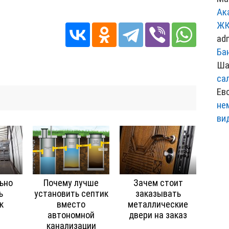
Ак
ЖК
ad
Ба
Ша
са
Ев
не
ви
ьно
Почему лучше
Зачем стоит
ь
установить септик
заказывать
к
вместо
металлические
автономной
двери на заказ
канализации