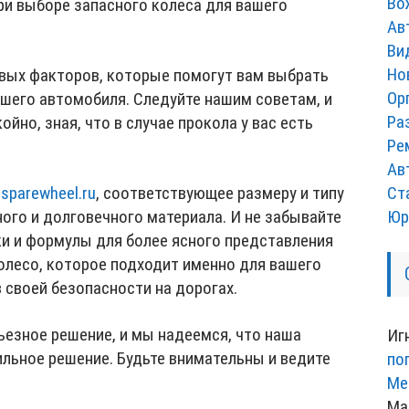
Во
ри выборе запасного колеса для вашего
Ав
Ви
Но
вых факторов, которые помогут вам выбрать
Ор
ашего автомобиля. Следуйте нашим советам, и
Ра
йно, зная, что в случае прокола у вас есть
Ре
Ав
Ст
е
sparewheel.ru
, соответствующее размеру и типу
Юр
ного и долговечного материала. И не забывайте
и и формулы для более ясного представления
олесо, которое подходит именно для вашего
в своей безопасности на дорогах.
ьезное решение, и мы надеемся, что наша
Иг
льное решение. Будьте внимательны и ведите
по
Ме
Ма