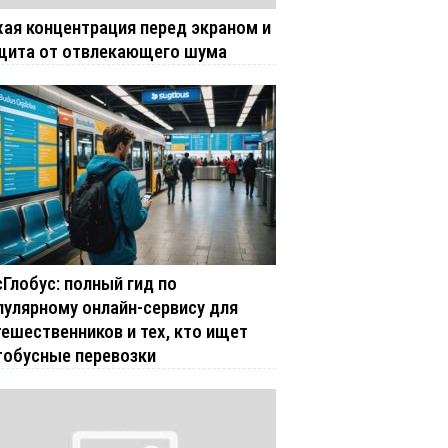
хая концентрация перед экраном и
щита от отвлекающего шума
сГлобус: полный гид по
пулярному онлайн-сервису для
тешественников и тех, кто ищет
тобусные перевозки