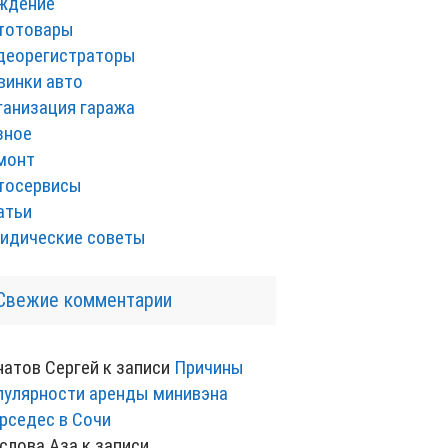
ждение
тотовары
деорегистраторы
винки авто
ганизация гаража
зное
монт
тосервисы
атьи
идические советы
Свежие комментарии
натов Сергей
к записи
Причины
пулярности аренды минивэна
рседес в Сочи
слова Аза
к записи