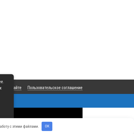
ее.
та
О сайте
Пользовательское соглашение
х
u
работу с этими файлами.
OK