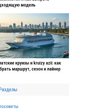
дходящую модель
атские круизы и kruizy azii: как
брать маршрут, сезон и лайнер
Разделы
тосоветы