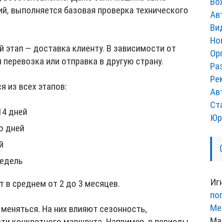
Во
ий, выполняется базовая проверка технического
Ав
Ви
Но
 этап — доставка клиенту. В зависимости от
Ор
 перевозка или отправка в другую страну.
Ра
Ре
 из всех этапов:
Ав
Ст
14 дней
Юр
о дней
й
недель
Иг
 в среднем от 2 до 3 месяцев.
по
Ме
 меняться. На них влияют сезонность,
Ма
сти конкретного маршрута. Например, в периоды