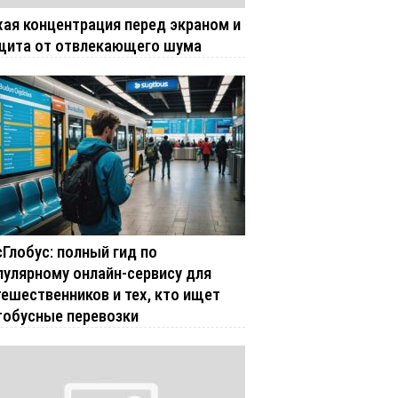
хая концентрация перед экраном и
щита от отвлекающего шума
сГлобус: полный гид по
пулярному онлайн-сервису для
тешественников и тех, кто ищет
тобусные перевозки