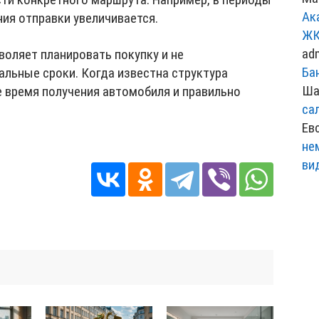
Ак
ия отправки увеличивается.
ЖК
ad
оляет планировать покупку и не
Ба
альные сроки. Когда известна структура
Ша
е время получения автомобиля и правильно
са
Ев
не
ви