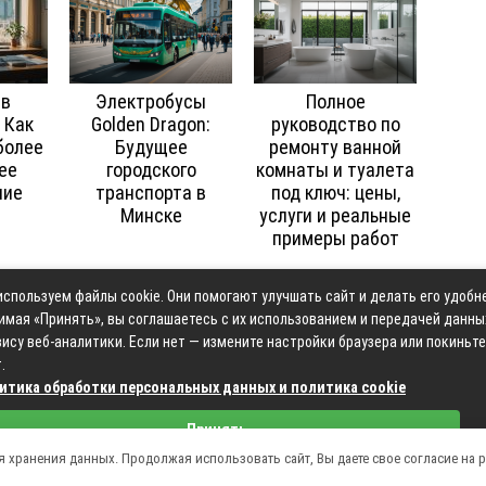
 в
Электробусы
Полное
 Как
Golden Dragon:
руководство по
более
Будущее
ремонту ванной
ее
городского
комнаты и туалета
ние
транспорта в
под ключ: цены,
Минске
услуги и реальные
примеры работ
спользуем файлы cookie. Они помогают улучшать сайт и делать его удобн
Контакты
Карта сай
имая «Принять», вы соглашаетесь с их использованием и передачей данны
ису веб-аналитики. Если нет — измените настройки браузера или покиньте
.
итика обработки персональных данных и политика cookie
Связаться с редакцией сайта: moyoauto.ru@mailwebsite.r
Принять
Политика обработки персональных данных
ля хранения данных. Продолжая использовать сайт, Вы даете свое согласие на 