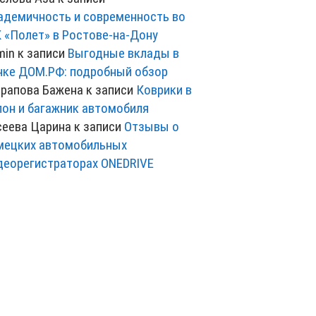
адемичность и современность во
 «Полет» в Ростове-на-Дону
min
к записи
Выгодные вклады в
нке ДОМ.РФ: подробный обзор
рапова Бажена
к записи
Коврики в
лон и багажник автомобиля
сеева Царина
к записи
Отзывы о
мецких автомобильных
деорегистраторах ONEDRIVE