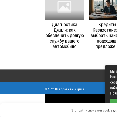
Диагностика
Кредиты
Джили: как
Казахстане:
обеспечить долгую
выбрать наи
службу вашего
подходящ
автомобиля
предложе
Мы и
Наж
серв
сайт
© 2026 Все права защищены
Пол
Этот сайт использует cookie д