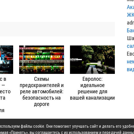
Ак
ЖК
ad
Ба
Ша
са
Ев
не
ви
с в
Схемы
Евролос:
 —
предохранителей и
идеальное
есто
реле автомобилей:
решение для
та
безопасность на
вашей канализации
дороге
ля
спользуем файлы cookie. Они помогают улучшать сайт и делать его удобн
Контакты
Карта сай
имая «Принять», вы соглашаетесь с их использованием и передачей данны