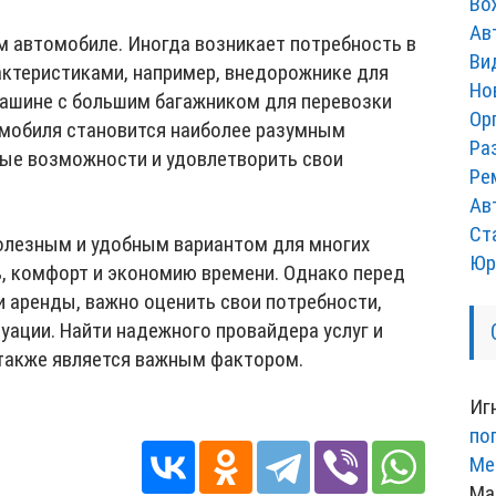
Во
Ав
м автомобиле. Иногда возникает потребность в
Ви
ктеристиками, например, внедорожнике для
Но
машине с большим багажником для перевозки
Ор
томобиля становится наиболее разумным
Ра
ые возможности и удовлетворить свои
Ре
Ав
Ст
олезным и удобным вариантом для многих
Юр
ь, комфорт и экономию времени. Однако перед
и аренды, важно оценить свои потребности,
уации. Найти надежного провайдера услуг и
также является важным фактором.
Иг
по
Ме
Ма