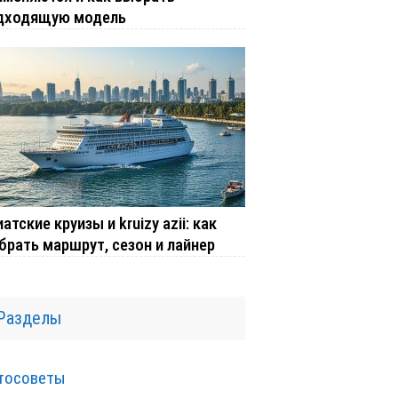
дходящую модель
атские круизы и kruizy azii: как
брать маршрут, сезон и лайнер
Разделы
тосоветы