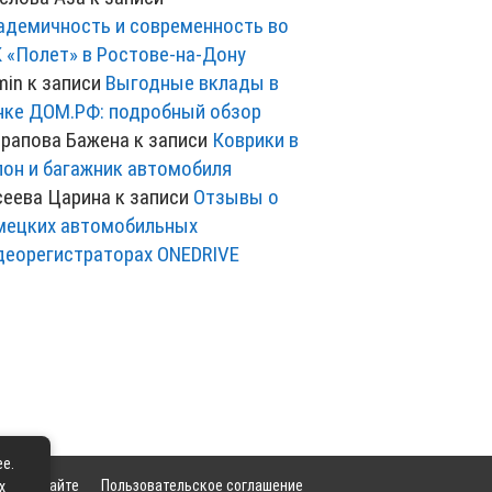
адемичность и современность во
 «Полет» в Ростове-на-Дону
min
к записи
Выгодные вклады в
нке ДОМ.РФ: подробный обзор
рапова Бажена
к записи
Коврики в
лон и багажник автомобиля
сеева Царина
к записи
Отзывы о
мецких автомобильных
деорегистраторах ONEDRIVE
ее.
та
О сайте
Пользовательское соглашение
х