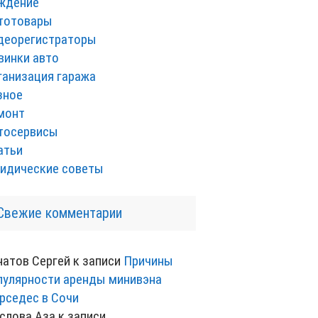
ждение
тотовары
деорегистраторы
винки авто
ганизация гаража
зное
монт
тосервисы
атьи
идические советы
Свежие комментарии
натов Сергей
к записи
Причины
пулярности аренды минивэна
рседес в Сочи
слова Аза
к записи