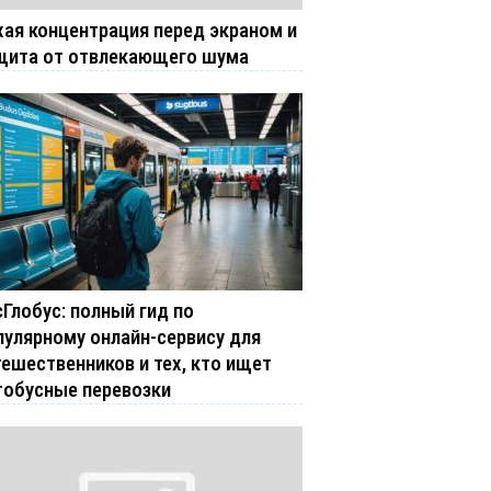
хая концентрация перед экраном и
щита от отвлекающего шума
сГлобус: полный гид по
пулярному онлайн-сервису для
тешественников и тех, кто ищет
тобусные перевозки