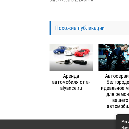
Похожие публикации
Аренда
Автосерви
автомобиля от a-
Белгороде
alyance.ru
идеальное м
для ремон
вашего
автомоби
Мы и
Наж