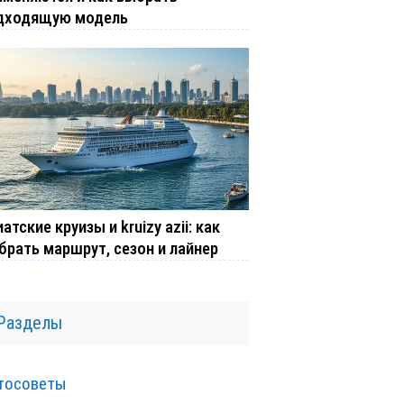
дходящую модель
атские круизы и kruizy azii: как
брать маршрут, сезон и лайнер
Разделы
тосоветы