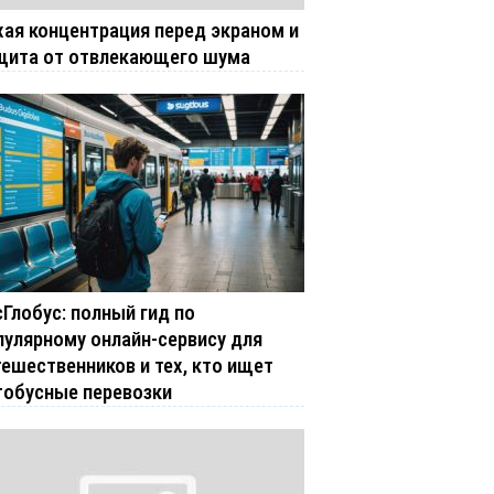
хая концентрация перед экраном и
щита от отвлекающего шума
сГлобус: полный гид по
пулярному онлайн-сервису для
тешественников и тех, кто ищет
тобусные перевозки