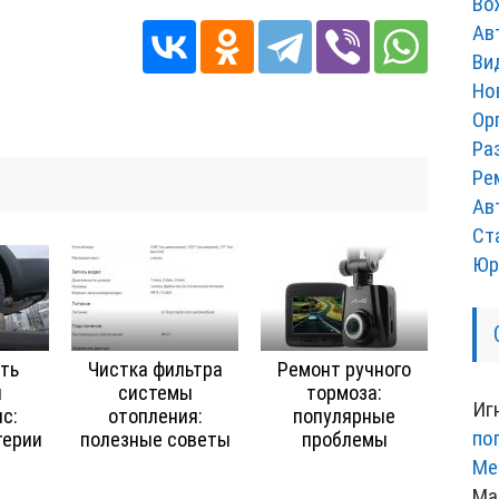
Во
Ав
Ви
Но
Ор
Ра
Ре
Ав
Ст
Юр
ть
Чистка фильтра
Ремонт ручного
й
системы
тормоза:
Иг
с:
отопления:
популярные
по
терии
полезные советы
проблемы
Ме
Ма