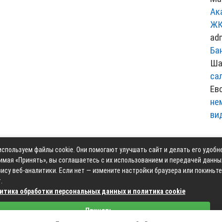
Ак
ЖК
ad
Ба
Ша
са
Ев
не
ви
спользуем файлы cookie. Они помогают улучшать сайт и делать его удобн
Контакты
Карта сай
имая «Принять», вы соглашаетесь с их использованием и передачей данны
ису веб-аналитики. Если нет — измените настройки браузера или покиньте
.
итика обработки персональных данных и политика cookie
Связаться с редакцией сайта: moyoauto.ru@mailwebsite.r
Принять
Политика обработки персональных данных