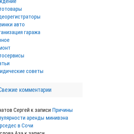
ждение
тотовары
деорегистраторы
винки авто
ганизация гаража
зное
монт
тосервисы
атьи
идические советы
Свежие комментарии
натов Сергей
к записи
Причины
пулярности аренды минивэна
рседес в Сочи
слова Аза
к записи