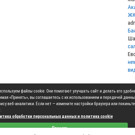
Ак
ЖК
ad
Ба
Ша
са
Ев
не
ви
спользуем файлы cookie. Они помогают улучшать сайт и делать его удобн
Контакты
Карта сай
имая «Принять», вы соглашаетесь с их использованием и передачей данны
ису веб-аналитики. Если нет — измените настройки браузера или покиньте
.
итика обработки персональных данных и политика cookie
Связаться с редакцией сайта: moyoauto.ru@mailwebsite.r
Принять
Политика обработки персональных данных