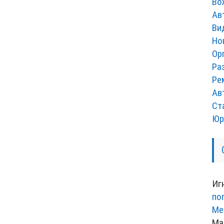
Во
Ав
Ви
Но
Ор
Ра
Ре
Ав
Ст
Юр
Иг
по
Ме
Ма