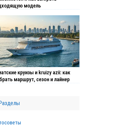
дходящую модель
атские круизы и kruizy azii: как
брать маршрут, сезон и лайнер
Разделы
тосоветы