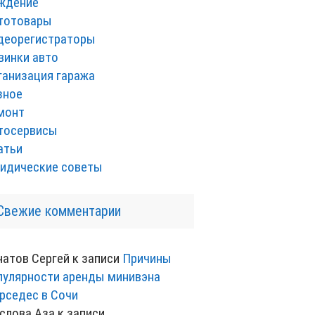
ждение
тотовары
деорегистраторы
винки авто
ганизация гаража
зное
монт
тосервисы
атьи
идические советы
Свежие комментарии
натов Сергей
к записи
Причины
пулярности аренды минивэна
рседес в Сочи
слова Аза
к записи