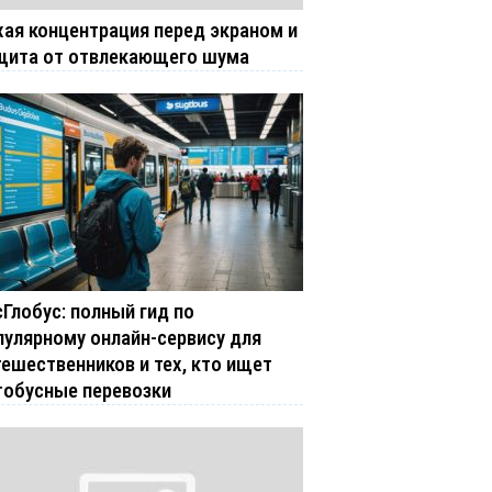
хая концентрация перед экраном и
щита от отвлекающего шума
сГлобус: полный гид по
пулярному онлайн-сервису для
тешественников и тех, кто ищет
тобусные перевозки