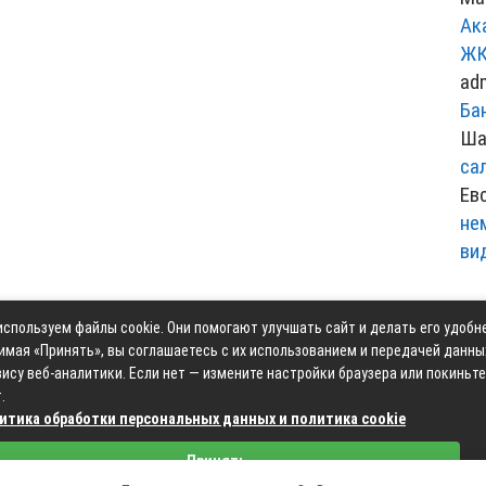
Ак
ЖК
ad
Ба
Ша
са
Ев
не
ви
спользуем файлы cookie. Они помогают улучшать сайт и делать его удобн
Контакты
Карта сай
имая «Принять», вы соглашаетесь с их использованием и передачей данны
ису веб-аналитики. Если нет — измените настройки браузера или покиньте
.
итика обработки персональных данных и политика cookie
Связаться с редакцией сайта: moyoauto.ru@mailwebsite.r
Принять
Политика обработки персональных данных