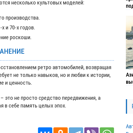
тся несколько культовых моделей:
по
го производства.
х и 70-х годов.
ние роскоши.
РАНЕНИЕ
осстановлением ретро автомобилей, возвращая
Ази
бует не только навыков, но и любви к истории,
вы
е и ценность.
– это не просто средство передвижения, а
я в себе память целых эпох.
Ав