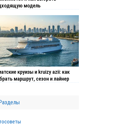
дходящую модель
атские круизы и kruizy azii: как
брать маршрут, сезон и лайнер
Разделы
тосоветы