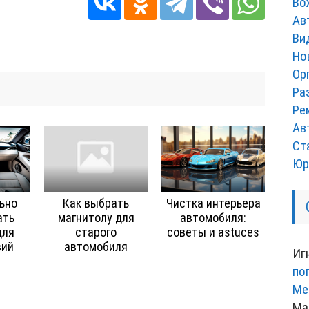
Во
Ав
Ви
Но
Ор
Ра
Ре
Ав
Ст
Юр
ьно
Как выбрать
Чистка интерьера
ать
магнитолу для
автомобиля:
для
старого
советы и astuces
вий
автомобиля
Иг
по
Ме
Ма