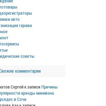
ждение
тотовары
деорегистраторы
винки авто
ганизация гаража
зное
монт
тосервисы
атьи
идические советы
Свежие комментарии
натов Сергей
к записи
Причины
пулярности аренды минивэна
рседес в Сочи
слова Аза
к записи