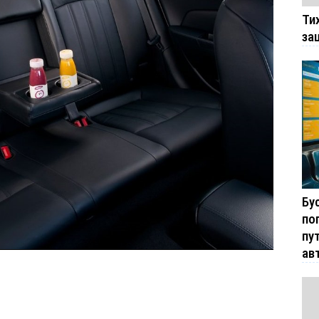
Ти
за
Бу
по
пу
ав