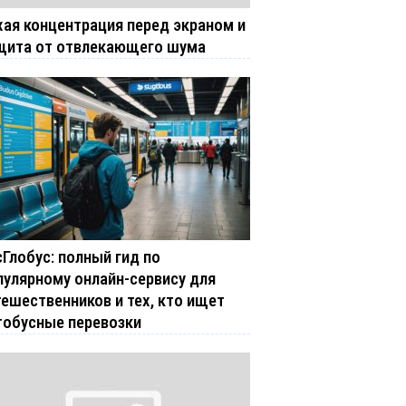
хая концентрация перед экраном и
щита от отвлекающего шума
сГлобус: полный гид по
пулярному онлайн-сервису для
тешественников и тех, кто ищет
тобусные перевозки