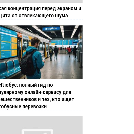
хая концентрация перед экраном и
щита от отвлекающего шума
сГлобус: полный гид по
пулярному онлайн-сервису для
тешественников и тех, кто ищет
тобусные перевозки