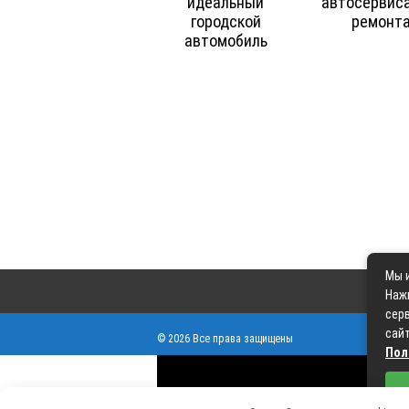
идеальный
автосервиса
городской
ремонт
автомобиль
Мы и
Наж
серв
сайт
© 2026 Все права защищены
Пол