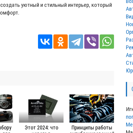
Во
 создать уютный и стильный интерьер, который
Ав
комфорт.
Ви
Но
Ор
Ра
Ре
Ав
Ст
Юр
Иг
по
Ме
ыбору
Этот 2024: что
Принципы работы
Ма