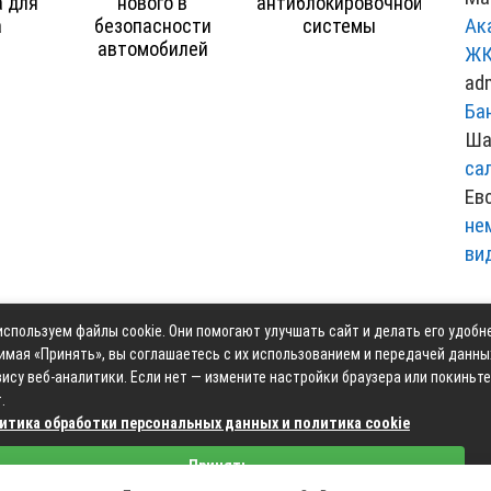
 для
нового в
антиблокировочной
Ак
а
безопасности
системы
автомобилей
ЖК
ad
Ба
Ша
са
Ев
не
ви
спользуем файлы cookie. Они помогают улучшать сайт и делать его удобн
Контакты
Карта сай
имая «Принять», вы соглашаетесь с их использованием и передачей данны
ису веб-аналитики. Если нет — измените настройки браузера или покиньте
.
итика обработки персональных данных и политика cookie
Связаться с редакцией сайта: moyoauto.ru@mailwebsite.r
Принять
Политика обработки персональных данных