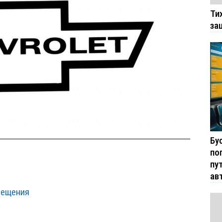
Ти
за
Бу
по
пу
ав
мещения
ы