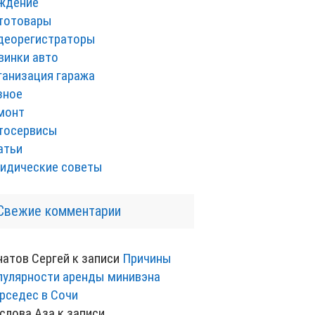
ждение
тотовары
деорегистраторы
винки авто
ганизация гаража
зное
монт
тосервисы
атьи
идические советы
Свежие комментарии
натов Сергей
к записи
Причины
пулярности аренды минивэна
рседес в Сочи
слова Аза
к записи