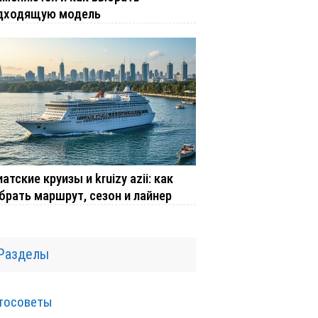
дходящую модель
атские круизы и kruizy azii: как
брать маршрут, сезон и лайнер
Разделы
тосоветы