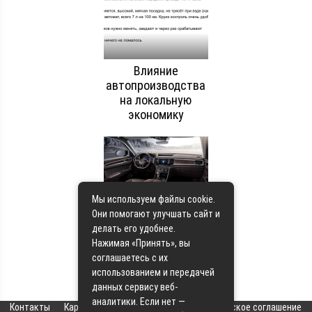
Влияние
автопроизводства
на локальную
экономику
Мы используем файлы cookie.
Футуристические
Они помогают улучшать сайт и
концепты: какой
делать его удобнее.
будет автотехника
Нажимая «Принять», вы
через 10 лет
соглашаетесь с их
использованием и передачей
данных сервису веб-
аналитики. Если нет —
Контакты
Карта сайта
О сайте
Пользовательское соглашение