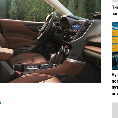
Ти
за
Бу
по
пу
ав
а