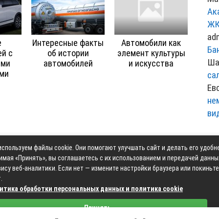
Ак
ЖК
ad
е
Интересные факты
Автомобили как
Ба
й с
об истории
элемент культуры
Ша
ыми
автомобилей
и искусства
ями
са
Ев
не
ви
спользуем файлы cookie. Они помогают улучшать сайт и делать его удобн
Контакты
Карта сай
имая «Принять», вы соглашаетесь с их использованием и передачей данны
ису веб-аналитики. Если нет — измените настройки браузера или покиньте
.
итика обработки персональных данных и политика cookie
Связаться с редакцией сайта: moyoauto.ru@mailwebsite.r
Принять
Политика обработки персональных данных