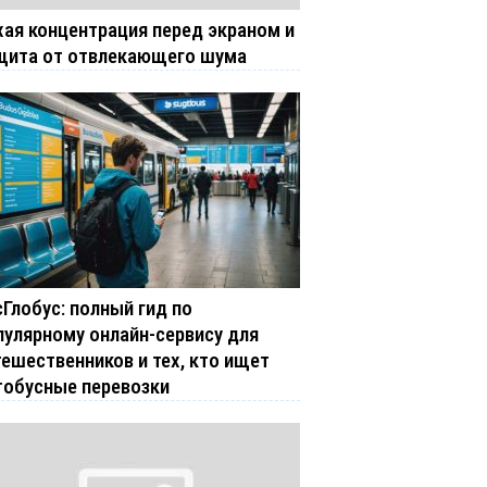
хая концентрация перед экраном и
щита от отвлекающего шума
сГлобус: полный гид по
пулярному онлайн-сервису для
тешественников и тех, кто ищет
тобусные перевозки