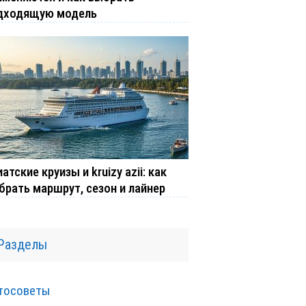
дходящую модель
атские круизы и kruizy azii: как
брать маршрут, сезон и лайнер
Разделы
тосоветы