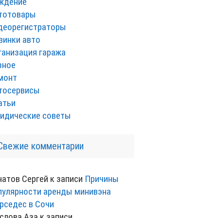
ждение
тотовары
деорегистраторы
винки авто
ганизация гаража
зное
монт
тосервисы
атьи
идические советы
Свежие комментарии
натов Сергей
к записи
Причины
пулярности аренды минивэна
рседес в Сочи
слова Аза
к записи