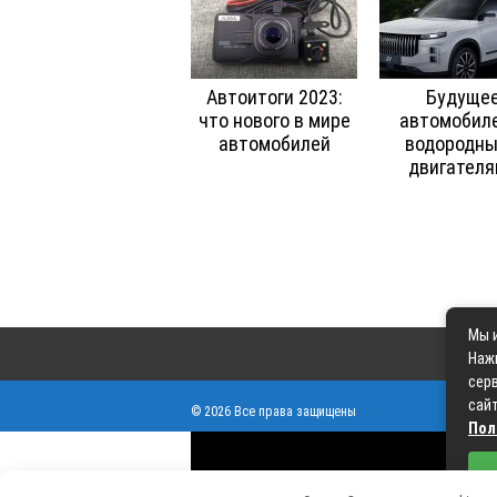
Автоитоги 2023:
Будуще
что нового в мире
автомобиле
автомобилей
водородн
двигател
Мы и
Наж
серв
сайт
© 2026 Все права защищены
Пол