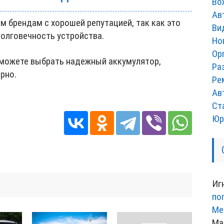
Во
Ав
 брендам с хорошей репутацией, так как это
Ви
долговечность устройства.
Но
Ор
сможете выбрать надежный аккумулятор,
Ра
рно.
Ре
Ав
Ст
Юр
Иг
по
Ме
Ма