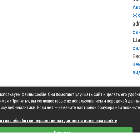
Ак
ЖК
ad
Ба
Ша
са
Ев
не
ви
спользуем файлы cookie. Они помогают улучшать сайт и делать его удобн
Контакты
Карта сай
имая «Принять», вы соглашаетесь с их использованием и передачей данны
ису веб-аналитики. Если нет — измените настройки браузера или покиньте
.
итика обработки персональных данных и политика cookie
Связаться с редакцией сайта: moyoauto.ru@mailwebsite.r
Принять
Политика обработки персональных данных