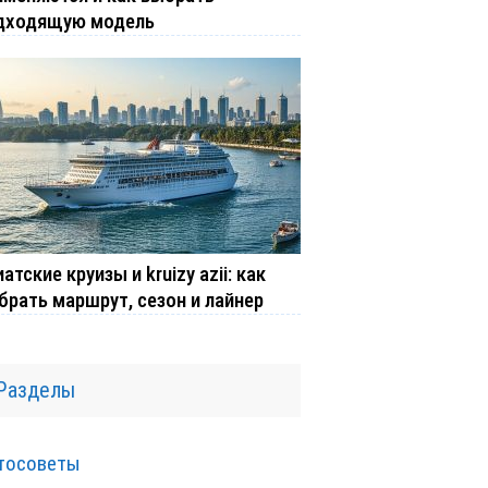
дходящую модель
атские круизы и kruizy azii: как
брать маршрут, сезон и лайнер
Разделы
тосоветы