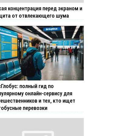
хая концентрация перед экраном и
щита от отвлекающего шума
сГлобус: полный гид по
пулярному онлайн-сервису для
тешественников и тех, кто ищет
тобусные перевозки