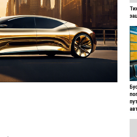
Ти
за
Бу
по
пу
ав