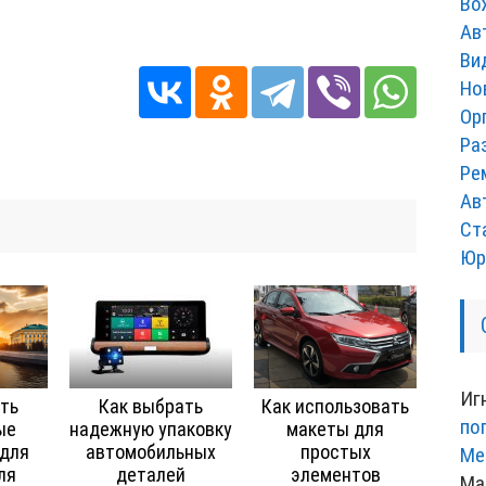
Во
Ав
Ви
Но
Ор
Ра
Ре
Ав
Ст
Юр
Иг
ть
Как выбрать
Как использовать
по
ые
надежную упаковку
макеты для
 для
автомобильных
простых
Ме
ля
деталей
элементов
Ма