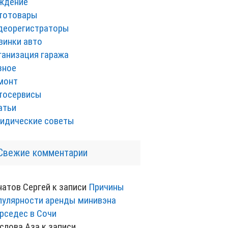
ждение
тотовары
деорегистраторы
винки авто
ганизация гаража
зное
монт
тосервисы
атьи
идические советы
Свежие комментарии
натов Сергей
к записи
Причины
пулярности аренды минивэна
рседес в Сочи
слова Аза
к записи