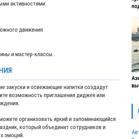
ыми активностями:
по
рожного движения
ины и мастер-классы.
ЕНИЯ
Ази
вы
гкие закуски и освежающие напитки создадут
ите возможность приглашения диджея или
ождения.
можете организовать яркий и запоминающийся
аздник, который объединит сотрудников и
Ав
х эмоций.