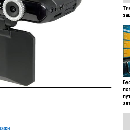
Ти
за
Бу
по
пу
ав
дажи