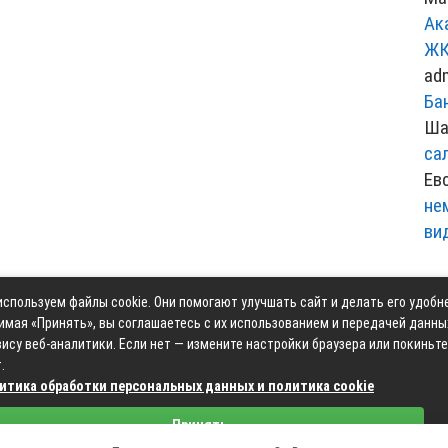
Ак
ЖК
ad
Ба
Ша
са
Ев
не
ви
спользуем файлы cookie. Они помогают улучшать сайт и делать его удобн
Контакты
Карта сай
имая «Принять», вы соглашаетесь с их использованием и передачей данны
ису веб-аналитики. Если нет — измените настройки браузера или покиньте
.
итика обработки персональных данных и политика cookie
Связаться с редакцией сайта: moyoauto.ru@mailwebsite.r
Принять
Политика обработки персональных данных