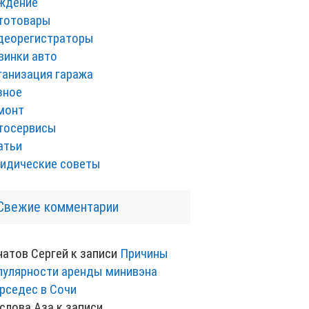
ждение
тотовары
деорегистраторы
винки авто
ганизация гаража
зное
монт
тосервисы
атьи
идические советы
Свежие комментарии
натов Сергей
к записи
Причины
пулярности аренды минивэна
рседес в Сочи
слова Аза
к записи