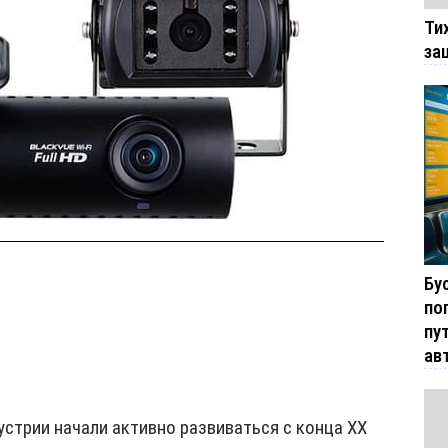
Ти
за
Бу
по
пу
ав
стрии начали активно развиваться с конца XX