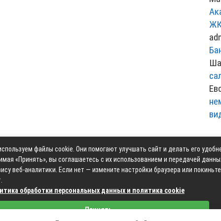
Ак
ЖК
ad
Ба
Ша
са
Ев
не
ви
спользуем файлы cookie. Они помогают улучшать сайт и делать его удобн
Контакты
Карта сай
имая «Принять», вы соглашаетесь с их использованием и передачей данны
ису веб-аналитики. Если нет — измените настройки браузера или покиньте
.
итика обработки персональных данных и политика cookie
Связаться с редакцией сайта: moyoauto.ru@mailwebsite.r
Принять
Политика обработки персональных данных