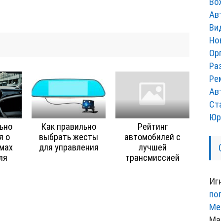
Во
Ав
Ви
Но
Ор
Ра
Ре
Ав
Ст
Юр
ьно
Как правильно
Рейтинг
я о
выбрать жесты
автомобилей с
мах
для управления
лучшей
ля
трансмиссией
Иг
по
Ме
Ма