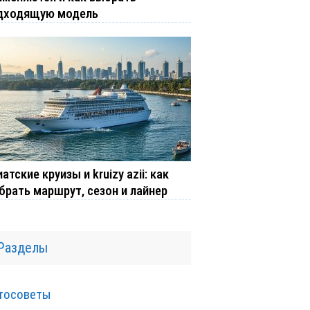
дходящую модель
атские круизы и kruizy azii: как
брать маршрут, сезон и лайнер
Разделы
тосоветы