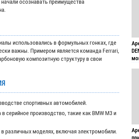
ы начали осознавать преимущества
на.
алы использовались в формульных гонках, где
Ар
ески важны. Примером является команда Ferrari,
DE
мо
карбоновую композитную структуру в свои
ИЯ
изводстве спортивных автомобилей.
а в серийное производство, такие как BMW M3 и
Ар
 в различных моделях, включая электромобили.
пр