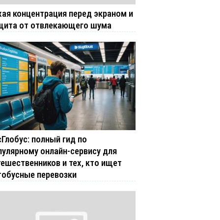
хая концентрация перед экраном и
щита от отвлекающего шума
сГлобус: полный гид по
пулярному онлайн-сервису для
тешественников и тех, кто ищет
тобусные перевозки