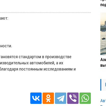
по
ают:
ности.
тановятся стандартом в производстве
Ази
зводительных автомобилей, а их
вы
благодаря постоянным исследованиям и
Ав