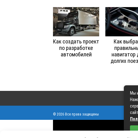
Как создать проект
Как выбра
по разработке
правильн
автомобилей
навигатор 
долгих пое
Мы и
Наж
серв
сайт
© 2026 Все права защищены
Пол