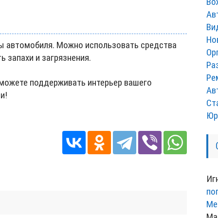
Во
Ав
Ви
Но
ы автомобиля. Можно использовать средства
Ор
ь запахи и загрязнения.
Ра
Ре
сможете поддерживать интерьер вашего
Ав
и!
Ст
Юр
Иг
по
Ме
Ма