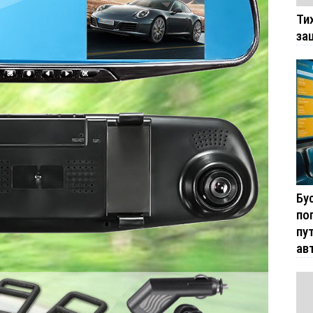
Ти
за
Бу
по
пу
ав