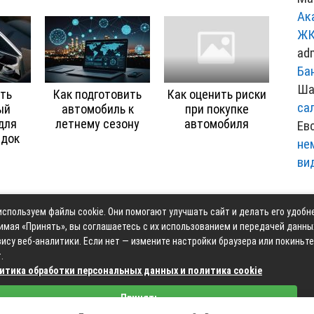
Ак
ЖК
ad
Ба
Ша
ть
Как подготовить
Как оценить риски
са
ый
автомобиль к
при покупке
для
летнему сезону
автомобиля
Ев
здок
не
ви
спользуем файлы cookie. Они помогают улучшать сайт и делать его удобн
Контакты
Карта сай
имая «Принять», вы соглашаетесь с их использованием и передачей данны
ису веб-аналитики. Если нет — измените настройки браузера или покиньте
.
итика обработки персональных данных и политика cookie
Связаться с редакцией сайта: moyoauto.ru@mailwebsite.r
Принять
Политика обработки персональных данных