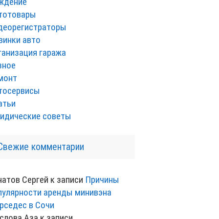
ждение
тотовары
деорегистраторы
винки авто
ганизация гаража
зное
монт
тосервисы
атьи
идические советы
Свежие комментарии
натов Сергей
к записи
Причины
пулярности аренды минивэна
рседес в Сочи
слова Аза
к записи