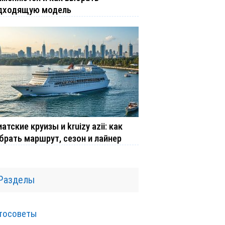
дходящую модель
атские круизы и kruizy azii: как
брать маршрут, сезон и лайнер
Разделы
тосоветы