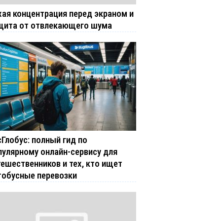
хая концентрация перед экраном и
щита от отвлекающего шума
сГлобус: полный гид по
пулярному онлайн-сервису для
тешественников и тех, кто ищет
тобусные перевозки