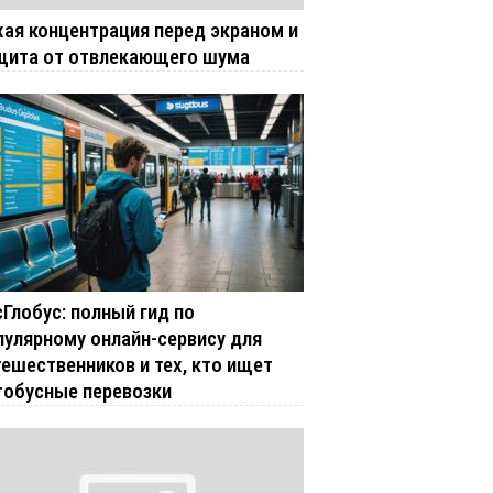
хая концентрация перед экраном и
щита от отвлекающего шума
сГлобус: полный гид по
пулярному онлайн-сервису для
тешественников и тех, кто ищет
тобусные перевозки