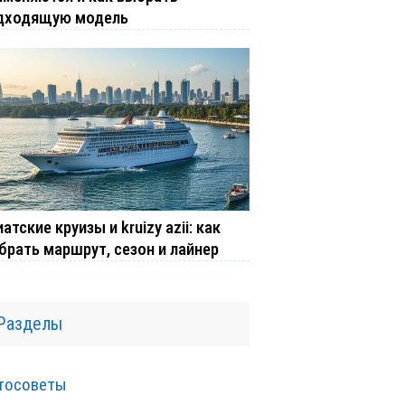
дходящую модель
атские круизы и kruizy azii: как
брать маршрут, сезон и лайнер
Разделы
тосоветы