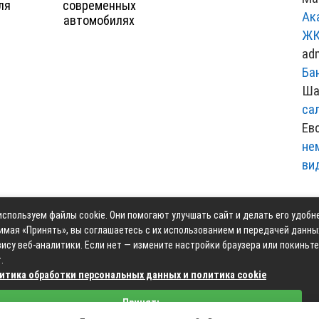
ля
современных
Ак
автомобилях
ЖК
ad
Ба
Ша
са
Ев
не
ви
спользуем файлы cookie. Они помогают улучшать сайт и делать его удобн
Контакты
Карта сай
имая «Принять», вы соглашаетесь с их использованием и передачей данны
ису веб-аналитики. Если нет — измените настройки браузера или покиньте
.
итика обработки персональных данных и политика cookie
Связаться с редакцией сайта: moyoauto.ru@mailwebsite.r
Принять
Политика обработки персональных данных