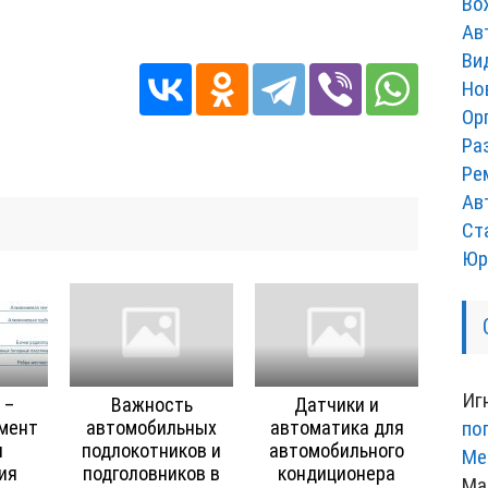
Во
Ав
Ви
Но
Ор
Ра
Ре
Ав
Ст
Юр
Иг
 –
Важность
Датчики и
мент
автомобильных
автоматика для
по
ы
подлокотников и
автомобильного
Ме
ия
подголовников в
кондиционера
Ма