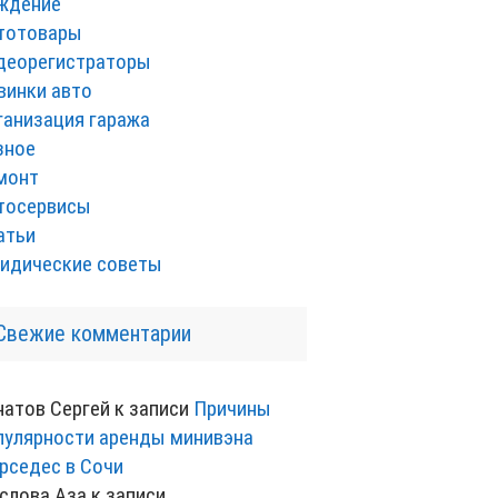
ждение
тотовары
деорегистраторы
винки авто
ганизация гаража
зное
монт
тосервисы
атьи
идические советы
Свежие комментарии
натов Сергей
к записи
Причины
пулярности аренды минивэна
рседес в Сочи
слова Аза
к записи