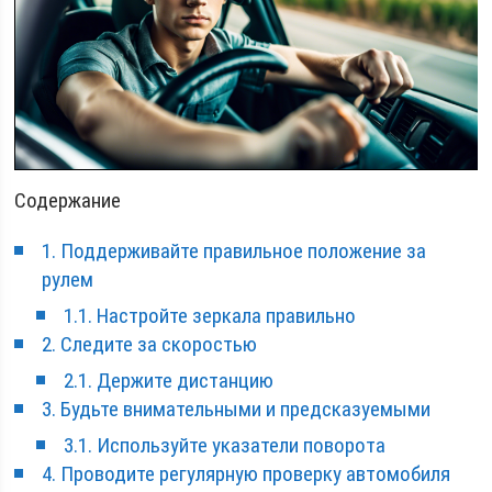
Содержание
1. Поддерживайте правильное положение за
рулем
1.1. Настройте зеркала правильно
2. Следите за скоростью
2.1. Держите дистанцию
3. Будьте внимательными и предсказуемыми
3.1. Используйте указатели поворота
4. Проводите регулярную проверку автомобиля